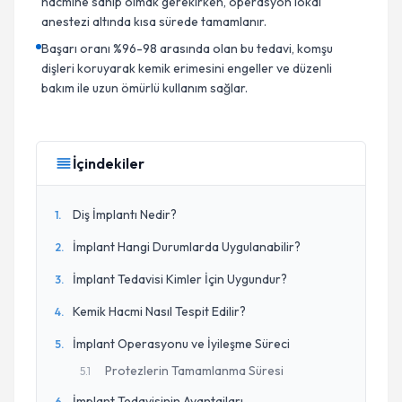
hacmine sahip olmak gerekirken, operasyon lokal
anestezi altında kısa sürede tamamlanır.
Başarı oranı %96-98 arasında olan bu tedavi, komşu
dişleri koruyarak kemik erimesini engeller ve düzenli
bakım ile uzun ömürlü kullanım sağlar.
İçindekiler
Diş İmplantı Nedir?
1
.
İmplant Hangi Durumlarda Uygulanabilir?
2
.
İmplant Tedavisi Kimler İçin Uygundur?
3
.
Kemik Hacmi Nasıl Tespit Edilir?
4
.
İmplant Operasyonu ve İyileşme Süreci
5
.
Protezlerin Tamamlanma Süresi
5
.
1
İmplant Tedavisinin Avantajları
6
.