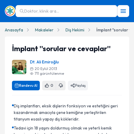
Doktor, klinik ara...
Anasayfa
Makaleler
Diş Hekimi
İmplant ''sorular ve
İmplant ''sorular ve cevaplar''
Dt. Ali Emiroğlu
20 Eylül 2013
711
görüntülenme
Randevu Al
0
Paylaş
Diş implantları, eksik dişlerin fonksiyon ve estetiğini geri
kazandırmak amacıyla çene kemiğine yerleştirilen
titanyum esaslı yapay diş kökleridir.
Tedavi için 18 yaşını doldurmuş olmak ve yeterli kemik