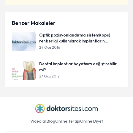
Benzer Makaleler
Optik pozisyonlandırma sistemi(ops)
rehberliği kullanılarak implantların
yerleştirilmesi
29 Oca 2016
Dental implantlar hayatınızı değiştirebilir
mi?
27 Oca 2012
Videolar
Blog
Online Terapi
Online Diyet