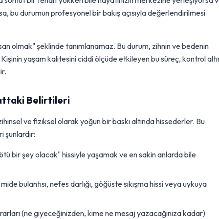
a somut bir tehdit yokken bile hayatınızın merkezine yerleşiyorsa 
sa, bu durumun profesyonel bir bakış açısıyla değerlendirilmesi
insan olmak" şeklinde tanımlanamaz. Bu durum, zihnin ve bedenin
 Kişinin yaşam kalitesini ciddi ölçüde etkileyen bu süreç, kontrol alt
ir.
taki Belirtileri
hinsel ve fiziksel olarak yoğun bir baskı altında hissederler. Bu
 şunlardır:
ötü bir şey olacak" hissiyle yaşamak ve en sakin anlarda bile
 mide bulantısı, nefes darlığı, göğüste sıkışma hissi veya uykuya
ararları (ne giyeceğinizden, kime ne mesaj yazacağınıza kadar)