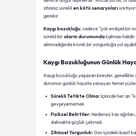
derece doğal tepkilerdir. Ancak bu his, ortad
zihniniz sürekli
en kötü senaryoları
üretiyor
gerekir.
Kaygı bozukluğu
, sadece "çok endişeli bir 
sürekli bir
alarm durumunda
kalması halidir.
alınmadığında kronik bir yorgunluğa yol açabil
Kaygı Bozukluğunun Günlük Hayat
Kaygı bozukluğu yaşayan bireyler, genellikle zi
durumun günlük hayata yansıyan temel yüzleri
Sürekli Tetikte Olma:
İçinizde her an "k
gevşeyememek.
Fiziksel Belirtiler:
Nedensiz kas ağrıları,
dalmakta güçlük çekmek.
Zihinsel Yorgunluk:
Gün içindeki basit k