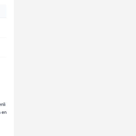
nli
n en