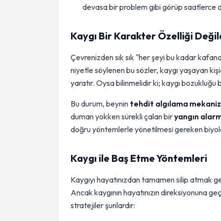
devasa bir problem gibi görüp saatlerce
Kaygı Bir Karakter Özelliği Değil
Çevrenizden sık sık "her şeyi bu kadar kafana 
niyetle söylenen bu sözler, kaygı yaşayan kişi
yaratır. Oysa bilinmelidir ki; kaygı bozukluğu b
Bu durum, beynin
tehdit algılama mekani
duman yokken sürekli çalan bir
yangın alar
doğru yöntemlerle yönetilmesi gereken biyoloji
Kaygı ile Baş Etme Yöntemleri
Kaygıyı hayatınızdan tamamen silip atmak gerç
Ancak kaygının hayatınızın direksiyonuna g
stratejiler şunlardır: