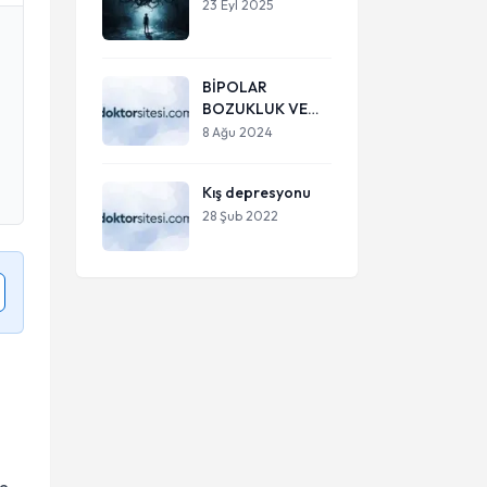
23 Eyl 2025
BİPOLAR
BOZUKLUK VE
İSTİHDAM
8 Ağu 2024
SORUNLARI
Kış depresyonu
28 Şub 2022