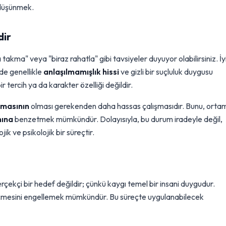
 düşünmek.
dir
takma" veya "biraz rahatla" gibi tavsiyeler duyuyor olabilirsiniz. İy
de genellikle
anlaşılmamışlık hissi
ve gizli bir suçluluk duygusu
ir tercih ya da karakter özelliği değildir.
zmasının
olması gerekenden daha hassas çalışmasıdır. Bunu, ort
mına
benzetmek mümkündür. Dolayısıyla, bu durum iradeyle değil,
k ve psikolojik bir süreçtir.
ekçi bir hedef değildir; çünkü kaygı temel bir insani duygudur.
eçmesini engellemek mümkündür. Bu süreçte uygulanabilecek