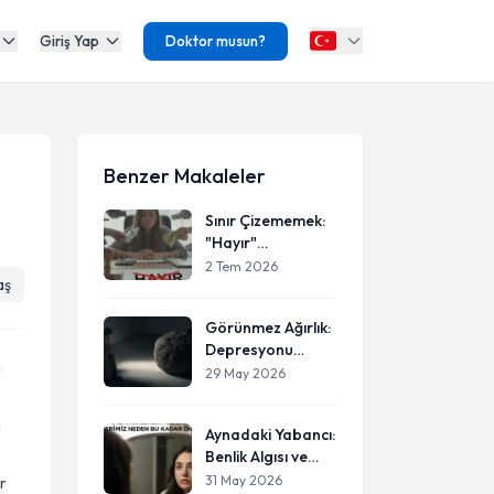
Giriş Yap
Doktor musun?
Benzer Makaleler
Sınır Çizememek:
"Hayır"
Diyemediğimizde
2 Tem 2026
aş
Kendimize Ne
Yapıyoruz?
Görünmez Ağırlık:
Depresyonu
ı
Anlamak ve
29 May 2026
İyileşme Yolculuğu
i
Aynadaki Yabancı:
Benlik Algısı ve
Özdeğerimiz
31 May 2026
r