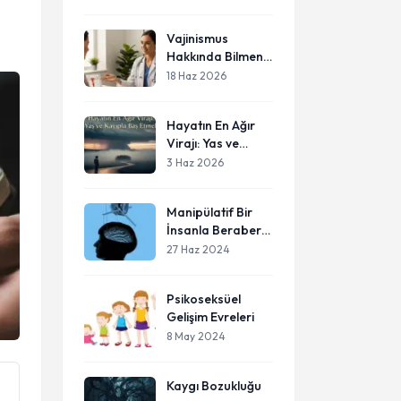
Neden Bu Kadar
Önemli ?
Vajinismus
Hakkında Bilmeniz
Gerekenler
18 Haz 2026
Hayatın En Ağır
Virajı: Yas ve
Kayıpla Baş Etmek
3 Haz 2026
Manipülatif Bir
İnsanla Beraber
Olduğunuzu
27 Haz 2024
Anlamak Bizi
Kurtarır!!
Psikoseksüel
Gelişim Evreleri
8 May 2024
Kaygı Bozukluğu