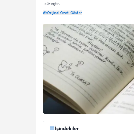
süreçtir.
Orijinal Özeti Göster
İçindekiler