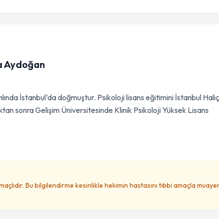
na Aydoğan
nda İstanbul’da doğmuştur. Psikoloji lisans eğitimini İstanbul Hali
an sonra Gelişim Üniversitesinde Klinik Psikoloji Yüksek Lisans
amaçlıdır. Bu bilgilendirme kesinlikle hekimin hastasını tıbbi amaçla muay