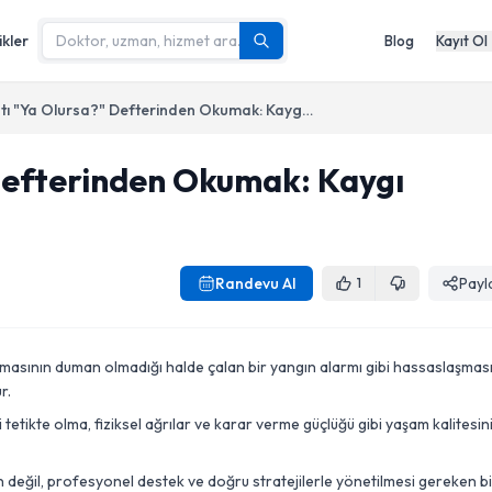
ikler
Blog
Kayıt Ol
Hayatı "Ya Olursa?" Defterinden Okumak: Kaygı Bozukluğu Nedir?
Defterinden Okumak: Kaygı
Randevu Al
Payl
1
masının duman olmadığı halde çalan bir yangın alarmı gibi hassaslaşmas
r.
 tetikte olma, fiziksel ağrılar ve karar verme güçlüğü gibi yaşam kalitesin
değil, profesyonel destek ve doğru stratejilerle yönetilmesi gereken bi