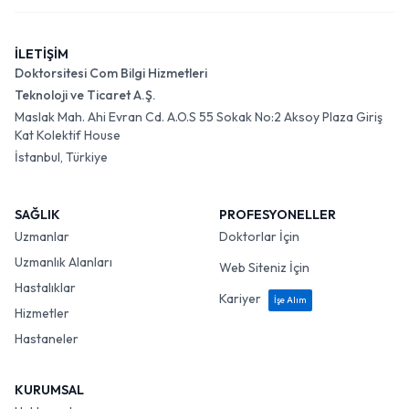
İLETİŞİM
Doktorsitesi Com Bilgi Hizmetleri
Teknoloji ve Ticaret A.Ş.
Maslak Mah. Ahi Evran Cd. A.O.S 55 Sokak No:2 Aksoy Plaza Giriş
Kat Kolektif House
İstanbul, Türkiye
SAĞLIK
PROFESYONELLER
Uzmanlar
Doktorlar İçin
Uzmanlık Alanları
Web Siteniz İçin
Hastalıklar
Kariyer
İşe Alım
Hizmetler
Hastaneler
KURUMSAL