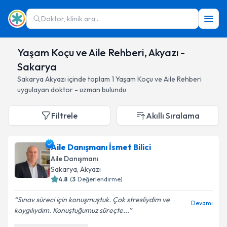
Doktor, klinik ara...
Yaşam Koçu ve Aile Rehberi, Akyazı -
Sakarya
Sakarya
Akyazı
içinde toplam
1
Yaşam Koçu ve Aile Rehberi
uygulayan doktor - uzman bulundu
Filtrele
Akıllı Sıralama
Aile Danışmanı İsmet Bilici
Aile Danışmanı
Sakarya
, Akyazı
4.8
(
3
Değerlendirme)
Sınav süreci için konuşmuştuk. Çok stresliydim ve
Devamı
kaygılıydım. Konuştuğumuz süreçte...