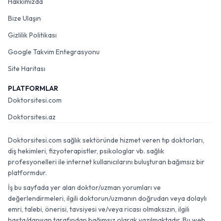
Hakkımızda
Bize Ulaşın
Gizlilik Politikası
Google Takvim Entegrasyonu
Site Haritası
PLATFORMLAR
Doktorsitesi.com
Doktorsitesi.az
Doktorsitesi.com sağlık sektöründe hizmet veren tıp doktorları,
diş hekimleri, fizyoterapistler, psikologlar vb. sağlık
profesyonelleri ile internet kullanıcılarını buluşturan bağımsız bir
platformdur.
İş bu sayfada yer alan doktor/uzman yorumları ve
değerlendirmeleri, ilgili doktorun/uzmanın doğrudan veya dolaylı
emri, talebi, önerisi, tavsiyesi ve/veya ricası olmaksızın, ilgili
hasta/danışan tarafından bağımsız olarak yazılmaktadır. Bu web