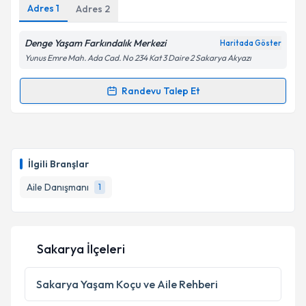
Adres
1
Adres
2
Denge Yaşam Farkındalık Merkezi
Haritada Göster
Yunus Emre Mah. Ada Cad. No 234 Kat 3 Daire 2 Sakarya Akyazı
Randevu Talep Et
Randevu Takvimi Talebi
Aile Danışmanı İsmet Bilici
için randevu takvimi
talebi oluşturun. Size bu uzmandan randevu almanız
İlgili Branşlar
için bir takvim hazırlandığında e-posta ile
bilgilendireceğiz.
Aile Danışmanı
1
E-posta Adresiniz
Sakarya İlçeleri
Kişisel verilerimin işlenmesine ilişkin
Aydınlatma
Sakarya
Yaşam Koçu ve Aile Rehberi
Metni
'ni okudum ve kişisel verilerimin belirtilen