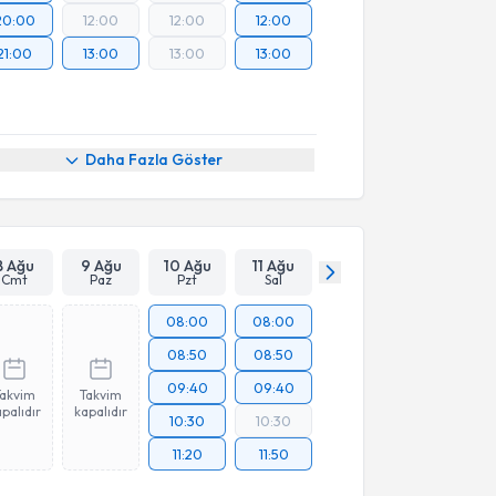
20:00
12:00
12:00
12:00
21:00
13:00
13:00
13:00
Daha Fazla Göster
8 Ağu
9 Ağu
10 Ağu
11 Ağu
Cmt
Paz
Pzt
Sal
08:00
08:00
08:50
08:50
09:40
09:40
Takvim
Takvim
palıdır
kapalıdır
10:30
10:30
11:20
11:50