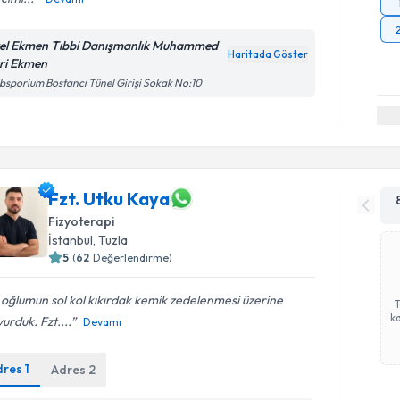
el Ekmen Tıbbi Danışmanlık Muhammed
Haritada Göster
ri Ekmen
bsporium Bostancı Tünel Girişi Sokak No:10
Fzt. Utku Kaya
Fizyoterapi
İstanbul
, Tuzla
5
(
62
Değerlendirme)
 oğlumun sol kol kıkırdak kemik zedelenmesi üzerine
ka
urduk. Fzt....
Devamı
dres
1
Adres
2