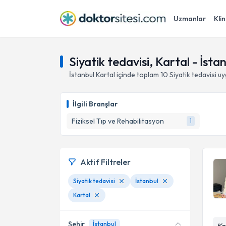
Uzmanlar
Klin
Siyatik tedavisi, Kartal - İsta
İstanbul
Kartal
içinde toplam
10
Siyatik tedavisi
uy
İlgili Branşlar
Fiziksel Tıp ve Rehabilitasyon
1
Aktif Filtreler
Siyatik tedavisi
İstanbul
Kartal
Şehir
İstanbul