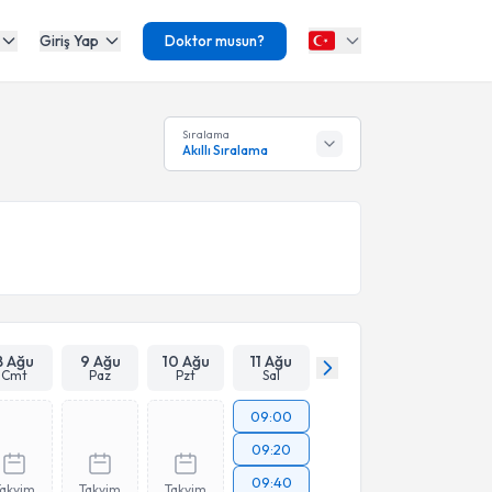
Giriş Yap
Doktor musun?
Sıralama
Akıllı Sıralama
8 Ağu
9 Ağu
10 Ağu
11 Ağu
Cmt
Paz
Pzt
Sal
09:00
09:20
09:40
Takvim
Takvim
Takvim