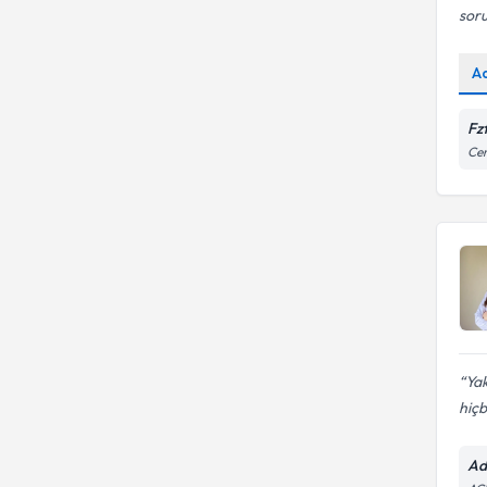
soru
A
Fz
Cen
Yak
hiçbi
Ad