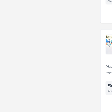
AC
Aza
mem
Fi
AC