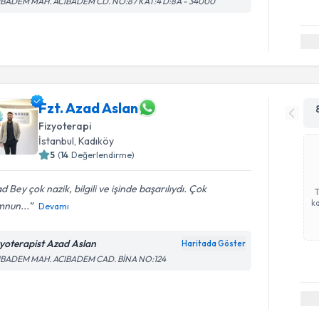
IBADEM MAH. ACIBADEM CD. NO:87 KAT:4 D:8A - 34000
Fzt. Azad Aslan
Fizyoterapi
İstanbul
, Kadıköy
5
(
14
Değerlendirme)
d Bey çok nazik, bilgili ve işinde başarılıydı. Çok
ka
nun...
Devamı
zyoterapist Azad Aslan
Haritada Göster
IBADEM MAH. ACIBADEM CAD. BİNA NO:124