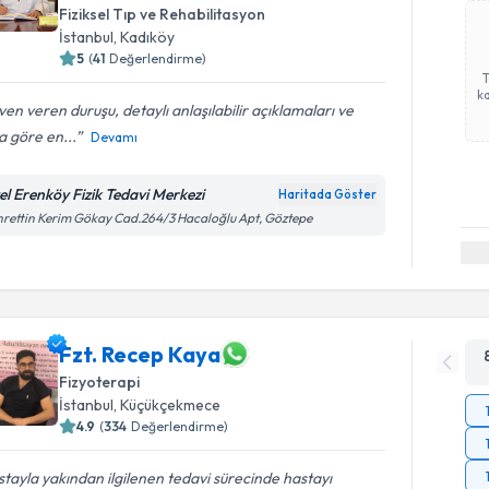
Fiziksel Tıp ve Rehabilitasyon
İstanbul
, Kadıköy
5
(
41
Değerlendirme)
ka
en veren duruşu, detaylı anlaşılabilir açıklamaları ve
 göre en...
Devamı
el Erenköy Fizik Tedavi Merkezi
Haritada Göster
rettin Kerim Gökay Cad.264/3 Hacaloğlu Apt, Göztepe
Fzt. Recep Kaya
Fizyoterapi
İstanbul
, Küçükçekmece
4.9
(
334
Değerlendirme)
tayla yakından ilgilenen tedavi sürecinde hastayı