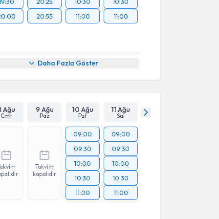
19:30
20:25
10:30
10:30
20:00
20:55
11:00
11:00
Daha Fazla Göster
8 Ağu
9 Ağu
10 Ağu
11 Ağu
Cmt
Paz
Pzt
Sal
09:00
09:00
09:30
09:30
10:00
10:00
Takvim
Takvim
palıdır
kapalıdır
10:30
10:30
11:00
11:00