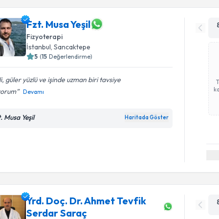
Fzt. Musa Yeşil
Fizyoterapi
İstanbul
, Sancaktepe
5
(
15
Değerlendirme)
ili, güler yüzlü ve işinde uzman biri tavsiye
ka
yorum
Devamı
t. Musa Yeşil
Haritada Göster
Yrd. Doç. Dr. Ahmet Tevfik
Serdar Saraç