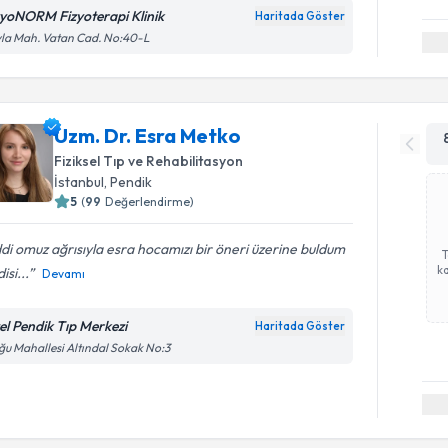
zyoNORM Fizyoterapi Klinik
Haritada Göster
la Mah. Vatan Cad. No:40-L
Uzm. Dr. Esra Metko
Fiziksel Tıp ve Rehabilitasyon
İstanbul
, Pendik
5
(
99
Değerlendirme)
di omuz ağrısıyla esra hocamızı bir öneri üzerine buldum
ka
isi...
Devamı
el Pendik Tıp Merkezi
Haritada Göster
u Mahallesi Altındal Sokak No:3