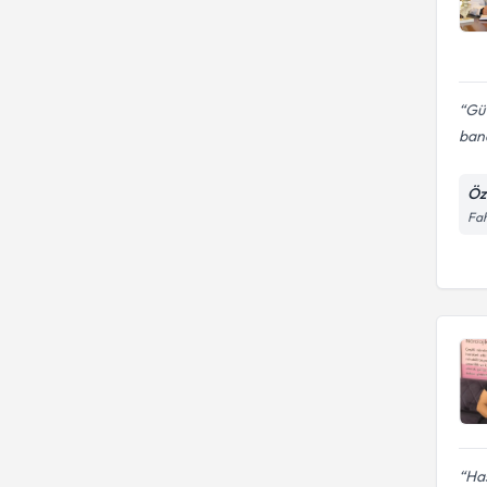
Güv
bana
Öz
Fah
Has