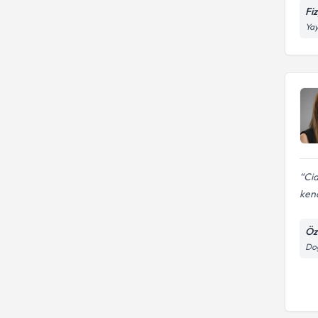
Fi
Yay
Cid
kend
Öz
Doğ