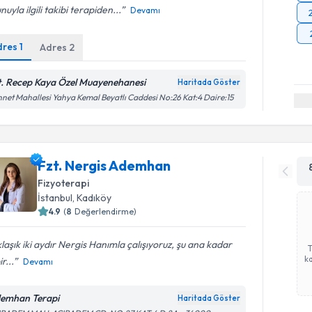
nuyla ilgili takibi terapiden...
Devamı
dres
1
Adres
2
t. Recep Kaya Özel Muayenehanesi
Haritada Göster
net Mahallesi Yahya Kemal Beyatlı Caddesi No:26 Kat:4 Daire:15
Fzt. Nergis Ademhan
Fizyoterapi
İstanbul
, Kadıköy
4.9
(
8
Değerlendirme)
laşık iki aydır Nergis Hanımla çalışıyoruz, şu ana kadar
ka
r...
Devamı
emhan Terapi
Haritada Göster