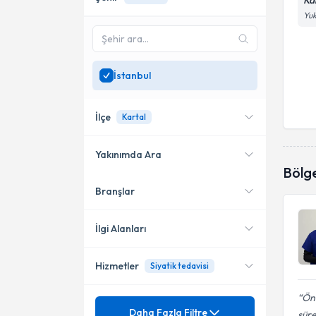
Ka
Yuk
İstanbul
İlçe
Kartal
Yakınımda Ara
Bölg
Branşlar
Konumuma yakın uzmanları
Kadıköy
göster
Şişli
İlgi Alanları
Ataşehir
Hizmetler
Siyatik tedavisi
Fiziksel Tıp ve Rehabilitasyon
Bakırköy
Ön 
Mezuniyet
Ağrı Tedavisi
Daha Fazla Filtre
Ümraniye
süre