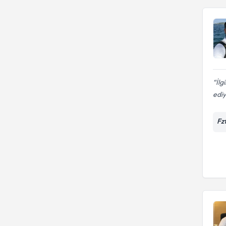
İlg
edi
Fz