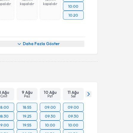
palıdır
kapalıdır
kapalıdır
10:00
10:20
Daha Fazla Göster
8 Ağu
9 Ağu
10 Ağu
11 Ağu
Cmt
Paz
Pzt
Sal
18:00
18:55
09:00
09:00
18:30
19:25
09:30
09:30
19:00
19:55
10:00
10:00