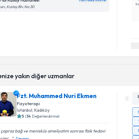
rtal Kızılay Hastanesi
Haritada Göster
ka
arı, Kızılay Blv. No:30
enize yakın diğer uzmanlar
Fzt. Muhammed Nuri Ekmen
Fizyoterapi
İstanbul
, Kadıköy
5
(
34
Değerlendirme)
çapraz bağ ve menisküs ameliyatım sonrası fizik tedavi
cimi...
Devamı