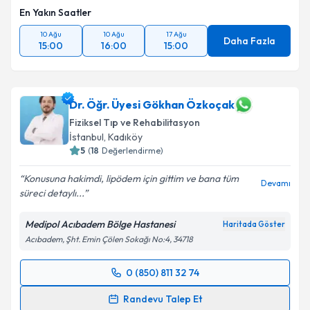
En Yakın Saatler
10 Ağu
10 Ağu
17 Ağu
Daha Fazla
15:00
16:00
15:00
Dr. Öğr. Üyesi Gökhan Özkoçak
Fiziksel Tıp ve Rehabilitasyon
İstanbul
, Kadıköy
5
(
18
Değerlendirme)
Konusuna hakimdi, lipödem için gittim ve bana tüm
Devamı
süreci detaylı...
Medipol Acıbadem Bölge Hastanesi
Haritada Göster
Acıbadem, Şht. Emin Çölen Sokağı No:4, 34718
0 (850) 811 32 74
Randevu Takvimi Talebi
Randevu Talep Et