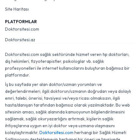
Site Haritası
PLATFORMLAR
Doktorsitesi.com
Doktorsitesi.az
Doktorsitesi.com sağlık sektöründe hizmet veren tıp doktorları,
diş hekimleri, fizyoterapistler, psikologlar vb. sağlık
profesyonelleri ile internet kullanıcılarını buluşturan bağımsız bir
platformdur.
İş bu sayfada yer alan doktor/uzman yorumları ve
değerlendirmeleri, ilgili doktorun/uzmanın doğrudan veya dolaylı
emri, talebi, önerisi, tavsiyesi ve/veya ricası olmaksızın, ilgili
hasta/danışan tarafından bağımsız olarak yazılmaktadır. Bu web
sitesinin amacı, sağlık alanında kamuoyunun bilgilendirilmesini
sağlamak, sağlık okuryazarlığını artırmak, kişilerin sağlık
ihtiyaçlarına uygun en iyi doktor veya uzmana ulaşmasını
kolaylaştırmaktır.
Doktorsitesi.com
herhangi bir Sağlık Hizmeti
Sağlayıcısını desteklemeyip herhangi bir öneri ve tavsiyede