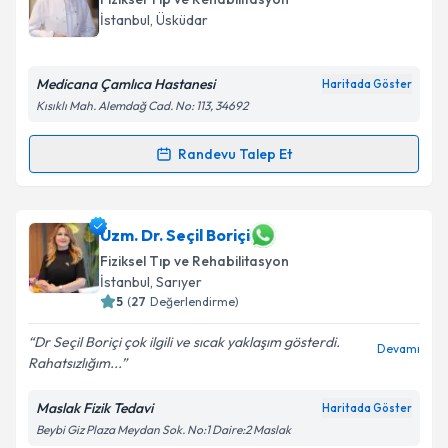
için bir takvim hazırlandığında e-posta ile
İstanbul
, Üsküdar
bilgilendireceğiz.
E-posta Adresiniz
Medicana Çamlıca Hastanesi
Haritada Göster
Kısıklı Mah. Alemdağ Cad. No: 113, 34692
Randevu Talep Et
Randevu Takvimi Talebi
Kişisel verilerimin işlenmesine ilişkin
Aydınlatma
Metni
'ni okudum ve kişisel verilerimin belirtilen
kapsamda işlenmesini kabul ediyorum.
Doç. Dr. Emel Atar
için randevu takvimi talebi
Uzm. Dr. Seçil Boriçi
oluşturun. Size bu uzmandan randevu almanız için bir
Fiziksel Tıp ve Rehabilitasyon
takvim hazırlandığında e-posta ile bilgilendireceğiz.
Takvim Talebini Gönder
İstanbul
, Sarıyer
5
(
27
Değerlendirme)
E-posta Adresiniz
Dr Seçil Boriçi çok ilgili ve sıcak yaklaşım gösterdi.
Devamı
Rahatsızlığım...
Maslak Fizik Tedavi
Kişisel verilerimin işlenmesine ilişkin
Aydınlatma
Haritada Göster
Metni
'ni okudum ve kişisel verilerimin belirtilen
Beybi Giz Plaza Meydan Sok. No:1 Daire:2 Maslak