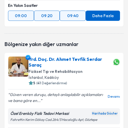
En Yakın Saatler
09:00
09:20
09:40
Daha Fazla
Bölgenize yakın diğer uzmanlar
Yrd. Doç. Dr. Ahmet Tevfik Serdar
Saraç
Fiziksel Tıp ve Rehabilitasyon
İstanbul
, Kadıköy
5
(
41
Değerlendirme)
Güven veren duruşu, detaylı anlaşılabilir açıklamaları
Devamı
ve bana göre en...
Özel Erenköy Fizik Tedavi Merkezi
Haritada Göster
Fahrettin Kerim Gökay Cad.264/3 Hacaloğlu Apt, Göztepe