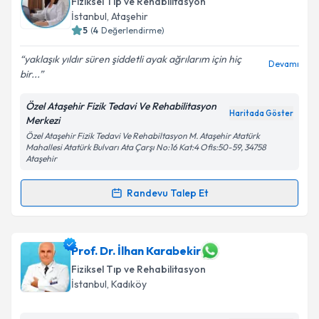
Fiziksel Tıp ve Rehabilitasyon
İstanbul
, Ataşehir
5
(
4
Değerlendirme)
yaklaşık yıldır süren şiddetli ayak ağrılarım için hiç
Devamı
bir...
Özel Ataşehir Fizik Tedavi Ve Rehabilitasyon
Haritada Göster
Merkezi
Özel Ataşehir Fizik Tedavi Ve Rehabiltasyon M. Ataşehir Atatürk
Mahallesi Atatürk Bulvarı Ata Çarşı No:16 Kat:4 Ofis:50-59, 34758
Ataşehir
Randevu Talep Et
Randevu Takvimi Talebi
Uzm. Dr. Ülkü Sarpkaya
için randevu takvimi talebi
Prof. Dr. İlhan Karabekir
oluşturun. Size bu uzmandan randevu almanız için bir
Fiziksel Tıp ve Rehabilitasyon
takvim hazırlandığında e-posta ile bilgilendireceğiz.
İstanbul
, Kadıköy
E-posta Adresiniz