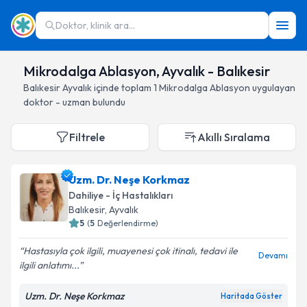
Doktor, klinik ara...
Mikrodalga Ablasyon, Ayvalık - Balıkesir
Balıkesir
Ayvalık
içinde toplam
1
Mikrodalga Ablasyon
uygulayan
doktor - uzman bulundu
Filtrele
Akıllı Sıralama
Uzm. Dr. Neşe Korkmaz
Dahiliye - İç Hastalıkları
Balıkesir
, Ayvalık
5
(
5
Değerlendirme)
Hastasıyla çok ilgili, muayenesi çok itinalı, tedavi ile
Devamı
ilgili anlatımı...
Uzm. Dr. Neşe Korkmaz
Haritada Göster