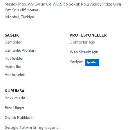
Maslak Mah. Ahi Evran Cd. A.O.S 55 Sokak No:2 Aksoy Plaza Giriş
Kat Kolektif House
İstanbul, Türkiye
SAĞLIK
PROFESYONELLER
Uzmanlar
Doktorlar İçin
Uzmanlık Alanları
Web Siteniz İçin
Hastalıklar
Kariyer
İşe Alım
Hizmetler
Hastaneler
KURUMSAL
Hakkımızda
Bize Ulaşın
Gizlilik Politikası
Google Takvim Entegrasyonu