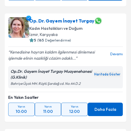
Op. Dr. Gayem İnayet Turgay
Kadın Hastalıkları ve Doğum
İzmir
, Karşıyaka
5
(
165
Değerlendirme)
Kenedisine hayran kaldım ilgilenmesi dinlemesi
Devamı
işlemde elinin nazikliği cözüm odaklı...
Op.Dr. Gayem İnayet Turgay Muayenehanesi
Haritada Göster
(G.Klinik)
Bahriye Üçok MH. Rüştü Şardağ cd. No.44 D.2
En Yakın Saatler
Yarın
Yarın
Yarın
Daha Fazla
10:00
11:00
12:00