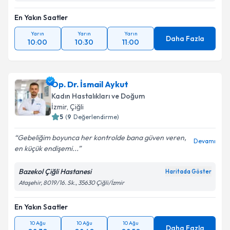
En Yakın Saatler
Yarın
Yarın
Yarın
Daha Fazla
10:00
10:30
11:00
Op. Dr. İsmail Aykut
Kadın Hastalıkları ve Doğum
İzmir
, Çiğli
5
(
9
Değerlendirme)
Gebeliğim boyunca her kontrolde bana güven veren,
Devamı
en küçük endişemi...
Bazekol Çiğli Hastanesi
Haritada Göster
Ataşehir, 8019/16. Sk., 35630 Çiğli/İzmir
En Yakın Saatler
10 Ağu
10 Ağu
10 Ağu
Daha Fazla