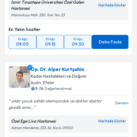
İzmir Tınaztepe Üniversitesi Özel Galen
Haritada Göster
Hastanesi
Manavkuyu Mah. 250. Sok. No: 23
En Yakın Saatler
10 Ağu
10 Ağu
10 Ağu
Daha Fazla
09:00
09:15
09:30
Op. Dr. Alper Kurtşahin
Kadın Hastalıkları ve Doğum
Aydın
, Efeler
5
(
14
Değerlendirme)
yıldır çocuk sahibi olamıyorduk ve doktor doktor
Devamı
gezdik ama...
Özel Ege Liva Hastanesi
Haritada Göster
Adnan Menderes, 533. Sk. No:4, 09100