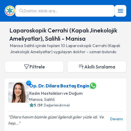
Doktor, klinik ara...
Laparoskopik Cerrahi (Kapalı Jinekolojik
Ameliyatlar), Salihli - Manisa
Manisa
Salihli
içinde toplam
10
Laparoskopik Cerrahi (Kapalı
Jinekolojik Ameliyatlar)
uygulayan doktor - uzman bulundu
Filtrele
Akıllı Sıralama
Op. Dr. Dilara Boztaş Engin
Kadın Hastalıkları ve Doğum
Manisa
, Salihli
5
(
59
Değerlendirme)
Dilara hanım bizimle güzel ilgilendi güler yüzle idi. Ve
Devamı
hep...