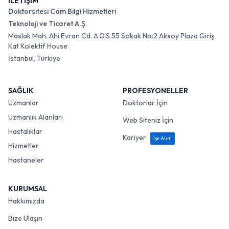
İLETİŞİM
Doktorsitesi Com Bilgi Hizmetleri
Teknoloji ve Ticaret A.Ş.
Maslak Mah. Ahi Evran Cd. A.O.S 55 Sokak No:2 Aksoy Plaza Giriş
Kat Kolektif House
İstanbul, Türkiye
SAĞLIK
PROFESYONELLER
Uzmanlar
Doktorlar İçin
Uzmanlık Alanları
Web Siteniz İçin
Hastalıklar
Kariyer
İşe Alım
Hizmetler
Hastaneler
KURUMSAL
Hakkımızda
Bize Ulaşın