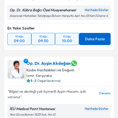
Op. Dr. Kübra Bağcı Özel Muayenehanesi
Haritada Göster
Alsancak Mahallesi Talatpaşa Bulvarı Harputlu Apt. No:33 Kat:3 Daire: 6
En Yakın Saatler
10 Ağu
10 Ağu
10 Ağu
Daha Fazla
09:00
09:30
10:00
Op. Dr. Ayşin Akdoğan
Kadın Hastalıkları ve Doğum
İzmir
, Karşıyaka
5
(
2
Değerlendirme)
Bilgisi ve desteği çok kıymetli Ayşin Hocam, iyiki
Devamı
varsınız
İEÜ Medical Point Hastanesi
Haritada Göster
Yeni Girne Bulvarı 1825 Sok. No:12