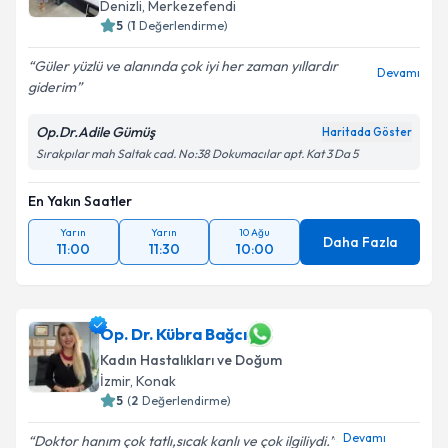
Denizli
, Merkezefendi
5
(
1
Değerlendirme)
Güler yüzlü ve alanında çok iyi her zaman yıllardır
Devamı
giderim
Op.Dr.Adile Gümüş
Haritada Göster
Sırakpılar mah Saltak cad. No:38 Dokumacılar apt. Kat 3 Da 5
En Yakın Saatler
Yarın
Yarın
10 Ağu
Daha Fazla
11:00
11:30
10:00
Op. Dr. Kübra Bağcı
Kadın Hastalıkları ve Doğum
İzmir
, Konak
5
(
2
Değerlendirme)
Devamı
Doktor hanım çok tatlı,sıcak kanlı ve çok ilgiliydi.️