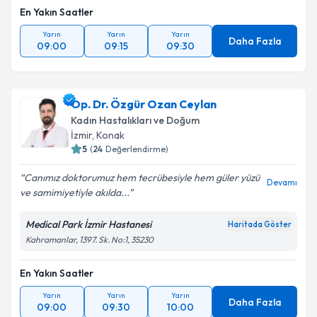
En Yakın Saatler
Yarın
Yarın
Yarın
Daha Fazla
09:00
09:15
09:30
Op. Dr. Özgür Ozan Ceylan
Kadın Hastalıkları ve Doğum
İzmir
, Konak
5
(
24
Değerlendirme)
Canımız doktorumuz hem tecrübesiyle hem güler yüzü
Devamı
ve samimiyetiyle akılda...
Medical Park İzmir Hastanesi
Haritada Göster
Kahramanlar, 1397. Sk. No:1, 35230
En Yakın Saatler
Yarın
Yarın
Yarın
Daha Fazla
09:00
09:30
10:00