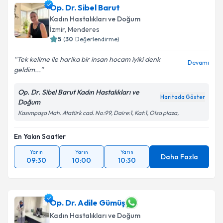
Op. Dr. Sibel Barut
Kadın Hastalıkları ve Doğum
İzmir
, Menderes
5
(
30
Değerlendirme)
Tek kelime ile harika bir insan hocam iyiki denk
Devamı
geldim...
Op. Dr. Sibel Barut Kadın Hastalıkları ve
Haritada Göster
Doğum
Kasımpaşa Mah. Atatürk cad. No:99, Daire:1, Kat:1, Olsa plaza,
En Yakın Saatler
Yarın
Yarın
Yarın
Daha Fazla
09:30
10:00
10:30
Op. Dr. Adile Gümüş
Kadın Hastalıkları ve Doğum