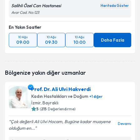
Salihli Özel Can Hastanesi
Haritada Göster
Avar Cad. No:123
En Yakın Saatler
10 Ağu
10 Ağu
10 Ağu
Daha Fazla
09:00
09:30
10:00
Bölgenize yakın diğer uzmanlar
Prof. Dr. Ali Ulvi Hakverdi
Kadın Hastalıkları ve Doğum
+
1
diğer
İzmir
, Bayraklı
5
(
215
Değerlendirme)
Çok değerli Ali Ulvi Hocam, Bugüne kadar muayene
Devamı
olduğum en...