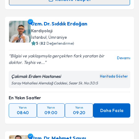
Prof. Dr. Muhammed Keskin
için randevu takvimi
talebi oluşturun. Size bu uzmandan randevu almanız
Uzm. Dr. Sıddık Erdoğan
için bir takvim hazırlandığında e-posta ile
bilgilendireceğiz.
Kardiyoloji
İstanbul
, Ümraniye
E-posta Adresiniz
5
(
82
Değerlendirme)
Bilgisi ve yaklaşımıyla gerçekten fark yaratan bir
Devamı
doktor. Teşhis ve...
Kişisel verilerimin işlenmesine ilişkin
Aydınlatma
Çakmak Erdem Hastanesi
Haritada Göster
Metni
'ni okudum ve kişisel verilerimin belirtilen
Saray Mahallesi Alemdağ Caddesi, Sezer Sk. No:3 D:5
kapsamda işlenmesini kabul ediyorum.
En Yakın Saatler
Takvim Talebini Gönder
Yarın
Yarın
Yarın
Daha Fazla
08:40
09:00
09:20
Uzm. Dr. Mehmet Saygı