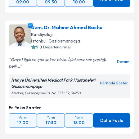
09:00
09:30
10:00
Uzm. Dr. Mahıne Ahmed Bachu
Kardiyoloji
İstanbul
, Gaziosmanpaşa
5
(
1
Değerlendirme)
Gayet ilgili ve çok şeker birisi. İşini severek yaptığı
Devamı
belli...
İstinye Üniversitesi Medical Park Hastaneleri
Haritada Göster
Gaziosmanpaşa
Merkez, Çukurçeşme Cd. No:57 D:59, 34250
En Yakın Saatler
Yarın
Yarın
Yarın
Daha Fazla
17:00
17:30
18:00