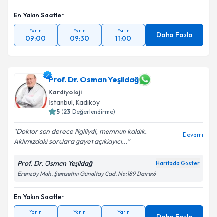
En Yakın Saatler
Yarın
Yarın
Yarın
Daha Fazla
09:00
09:30
11:00
Prof. Dr. Osman Yeşildağ
Kardiyoloji
İstanbul
, Kadıköy
5
(
23
Değerlendirme)
Doktor son derece iligiliydi, memnun kaldık.
Devamı
Aklımızdaki sorulara gayet açıklayıcı...
Prof. Dr. Osman Yeşildağ
Haritada Göster
Erenköy Mah. Şemsettin Günaltay Cad. No:189 Daire:6
En Yakın Saatler
Yarın
Yarın
Yarın
Daha Fazla