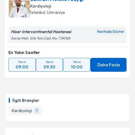
Kardiyoloji
İstanbul
, Ümraniye
Hisar Intercontinental Hastanesi
Haritada Göster
Saray Mah. Site Yolu Cad. No: 7 34768
En Yakın Saatler
Yarın
Yarın
Yarın
Daha Fazla
09:00
09:30
10:00
İlgili Branşlar
Kardiyoloji
1