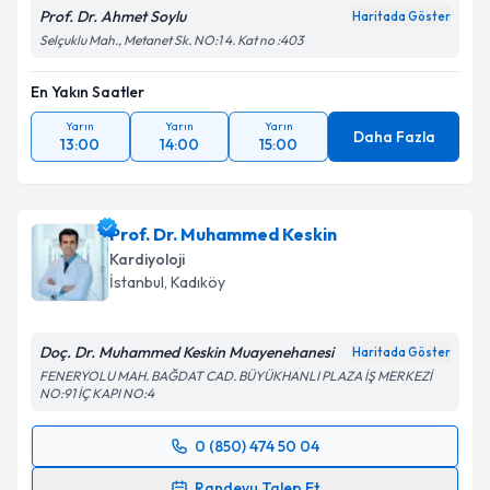
Prof. Dr. Ahmet Soylu
Haritada Göster
Selçuklu Mah., Metanet Sk. NO:1 4. Kat no :403
En Yakın Saatler
Yarın
Yarın
Yarın
Daha Fazla
13:00
14:00
15:00
Prof. Dr. Muhammed Keskin
Kardiyoloji
İstanbul
, Kadıköy
Doç. Dr. Muhammed Keskin Muayenehanesi
Haritada Göster
FENERYOLU MAH. BAĞDAT CAD. BÜYÜKHANLI PLAZA İŞ MERKEZİ
NO:91 İÇ KAPI NO:4
0 (850) 474 50 04
Randevu Takvimi Talebi
Randevu Talep Et