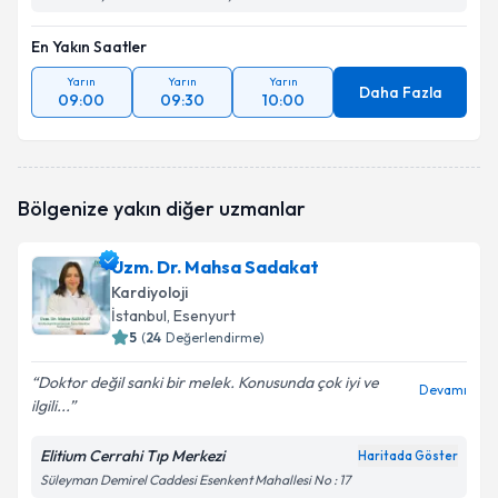
En Yakın Saatler
Yarın
Yarın
Yarın
Daha Fazla
09:00
09:30
10:00
Bölgenize yakın diğer uzmanlar
Uzm. Dr. Mahsa Sadakat
Kardiyoloji
İstanbul
, Esenyurt
5
(
24
Değerlendirme)
Doktor değil sanki bir melek. Konusunda çok iyi ve
Devamı
ilgili...
Elitium Cerrahi Tıp Merkezi
Haritada Göster
Süleyman Demirel Caddesi Esenkent Mahallesi No : 17