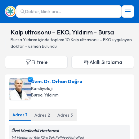
Doktor, klinik ara...
Kalp ultrasonu – EKO, Yıldırım - Bursa
Bursa
Yıldırım
içinde toplam
10
Kalp ultrasonu – EKO
uygulayan
doktor - uzman bulundu
Filtrele
Akıllı Sıralama
Uzm. Dr. Orhan Doğru
Kardiyoloji
Bursa
, Yıldırım
Adres
1
Adres
2
Adres
3
Özel Medicabil Hastanesi
1/A Mudanya Yolu Küre Sok Fethiye Mahallesi