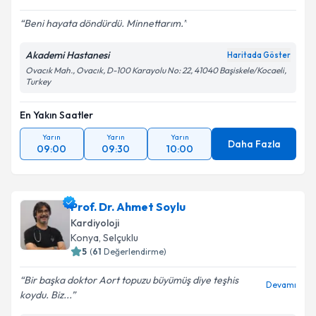
Beni hayata döndürdü. Minnettarım.
Akademi Hastanesi
Haritada Göster
Ovacık Mah., Ovacık, D-100 Karayolu No: 22, 41040 Başiskele/Kocaeli,
Turkey
En Yakın Saatler
Yarın
Yarın
Yarın
Daha Fazla
09:00
09:30
10:00
Prof. Dr. Ahmet Soylu
Kardiyoloji
Konya
, Selçuklu
5
(
61
Değerlendirme)
Bir başka doktor Aort topuzu büyümüş diye teşhis
Devamı
koydu. Biz...