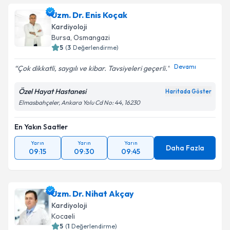
Uzm. Dr. Enis Koçak
Kardiyoloji
Bursa
, Osmangazi
5
(
3
Değerlendirme)
Devamı
Çok dikkatli, saygılı ve kibar. Tavsiyeleri geçerli.
Özel Hayat Hastanesi
Haritada Göster
Elmasbahçeler, Ankara Yolu Cd No: 44, 16230
En Yakın Saatler
Yarın
Yarın
Yarın
Daha Fazla
09:15
09:30
09:45
Uzm. Dr. Nihat Akçay
Kardiyoloji
Kocaeli
5
(
1
Değerlendirme)