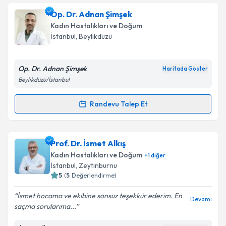
Op. Dr. Adnan Şimşek
Kadın Hastalıkları ve Doğum
İstanbul
, Beylikdüzü
Op. Dr. Adnan Şimşek
Haritada Göster
Beylikdüzü/İstanbul
Randevu Talep Et
Randevu Takvimi Talebi
Op. Dr. Adnan Şimşek
için randevu takvimi talebi
Prof. Dr. İsmet Alkış
oluşturun. Size bu uzmandan randevu almanız için bir
Kadın Hastalıkları ve Doğum
+
1
diğer
takvim hazırlandığında e-posta ile bilgilendireceğiz.
İstanbul
, Zeytinburnu
5
(
5
Değerlendirme)
E-posta Adresiniz
İsmet hocama ve ekibine sonsuz teşekkür ederim. En
Devamı
saçma sorularıma...