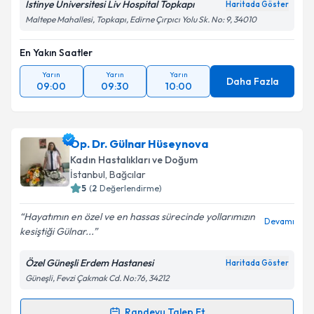
İstinye Üniversitesi Liv Hospital Topkapı
Haritada Göster
Kişisel verilerimin işlenmesine ilişkin
Aydınlatma
Maltepe Mahallesi, Topkapı, Edirne Çırpıcı Yolu Sk. No: 9, 34010
Metni
'ni okudum ve kişisel verilerimin belirtilen
kapsamda işlenmesini kabul ediyorum.
En Yakın Saatler
Yarın
Yarın
Yarın
Takvim Talebini Gönder
Daha Fazla
09:00
09:30
10:00
Op. Dr. Gülnar Hüseynova
Kadın Hastalıkları ve Doğum
İstanbul
, Bağcılar
5
(
2
Değerlendirme)
Hayatımın en özel ve en hassas sürecinde yollarımızın
Devamı
kesiştiği Gülnar...
Özel Güneşli Erdem Hastanesi
Haritada Göster
Güneşli, Fevzi Çakmak Cd. No:76, 34212
Randevu Talep Et