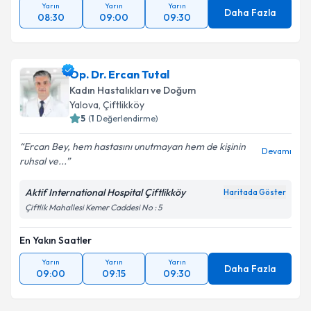
Yarın
Yarın
Yarın
Daha Fazla
08:30
09:00
09:30
Op. Dr. Ercan Tutal
Kadın Hastalıkları ve Doğum
Yalova
, Çiftlikköy
5
(
1
Değerlendirme)
Ercan Bey, hem hastasını unutmayan hem de kişinin
Devamı
ruhsal ve...
Aktif International Hospital Çiftlikköy
Haritada Göster
Çiftlik Mahallesi Kemer Caddesi No : 5
En Yakın Saatler
Yarın
Yarın
Yarın
Daha Fazla
09:00
09:15
09:30