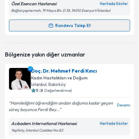
Özel Esencan Hastanesi
Haritada Göster
Bağlarçeşme mah, 19 Mayıs Blv. D:18, 34510 Esenyurt/İstanbul
Randevu Talep Et
Randevu Takvimi Talebi
Op. Dr. Süreyya Merden
için randevu takvimi talebi
Bölgenize yakın diğer uzmanlar
oluşturun. Size bu uzmandan randevu almanız için bir
takvim hazırlandığında e-posta ile bilgilendireceğiz.
Doç. Dr. Mehmet Ferdi Kıncı
E-posta Adresiniz
Kadın Hastalıkları ve Doğum
İstanbul
, Bakırköy
5
(
8
Değerlendirme)
Hamileliğimi öğrendiğim andan doğuma kadar geçen
Kişisel verilerimin işlenmesine ilişkin
Aydınlatma
Devamı
süreç boyunca Ferdi Bey...
Metni
'ni okudum ve kişisel verilerimin belirtilen
kapsamda işlenmesini kabul ediyorum.
Acıbadem International Hastanesi
Haritada Göster
Yeşilköy, İstanbul Caddesi No:82
Takvim Talebini Gönder