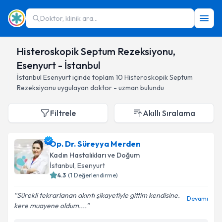
Doktor, klinik ara...
Histeroskopik Septum Rezeksiyonu,
Esenyurt - İstanbul
İstanbul
Esenyurt
içinde toplam
10
Histeroskopik Septum
Rezeksiyonu
uygulayan doktor - uzman bulundu
Filtrele
Akıllı Sıralama
Op. Dr. Süreyya Merden
Kadın Hastalıkları ve Doğum
İstanbul
, Esenyurt
4.3
(
1
Değerlendirme)
Sürekli tekrarlanan akıntı şikayetiyle gittim kendisine.
Devamı
kere muayene oldum....