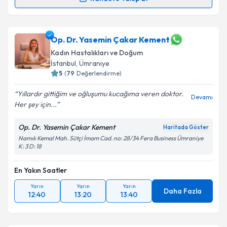
Randevu Takvimi Talebi
Op. Dr. Gülnar Hüseynova
için randevu takvimi
Op. Dr. Yasemin Çakar Kement
talebi oluşturun. Size bu uzmandan randevu almanız
Kadın Hastalıkları ve Doğum
için bir takvim hazırlandığında e-posta ile
İstanbul
, Ümraniye
bilgilendireceğiz.
5
(
79
Değerlendirme)
E-posta Adresiniz
Yıllardır gittiğim ve oğluşumu kucağıma veren doktor.
Devamı
Her şey için...
Op. Dr. Yasemin Çakar Kement
Haritada Göster
Kişisel verilerimin işlenmesine ilişkin
Aydınlatma
Namık Kemal Mah. Sütçi İmam Cad. no: 28/34 Fera Business Ümraniye
K: 3 D: 18
Metni
'ni okudum ve kişisel verilerimin belirtilen
kapsamda işlenmesini kabul ediyorum.
En Yakın Saatler
Yarın
Yarın
Yarın
Takvim Talebini Gönder
Daha Fazla
12:40
13:20
13:40