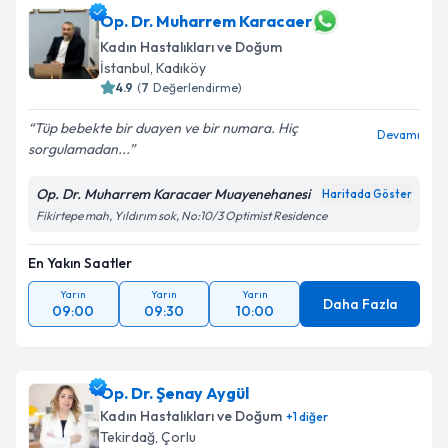
Op. Dr. Muharrem Karacaer
Kadın Hastalıkları ve Doğum
İstanbul
, Kadıköy
4.9
(
7
Değerlendirme)
Tüp bebekte bir duayen ve bir numara. Hiç
Devamı
sorgulamadan...
Op. Dr. Muharrem Karacaer Muayenehanesi
Haritada Göster
Fikirtepe mah, Yıldırım sok, No:10/3 Optimist Residence
En Yakın Saatler
Yarın
Yarın
Yarın
Daha Fazla
09:00
09:30
10:00
Op. Dr. Şenay Aygül
Kadın Hastalıkları ve Doğum
+
1
diğer
Tekirdağ
, Çorlu