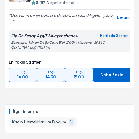
5
(
57
Değerlendirme)
Dünyanın en iyi doktoru diyebilirim tatlı dili güler yüzlü
Devamı
...
Op Dr Şenay Aygül Muayenehanesi
Haritada Göster
Esentepe, Adnan Doğu Cd. A Blok D:10/4 Kervancı, 59860
Çorlu/Tekirdağ, Türkiye
En Yakın Saatler
11 Ağu
11 Ağu
11 Ağu
Daha Fazla
14:00
14:30
15:00
İlgili Branşlar
Kadın Hastalıkları ve Doğum
1