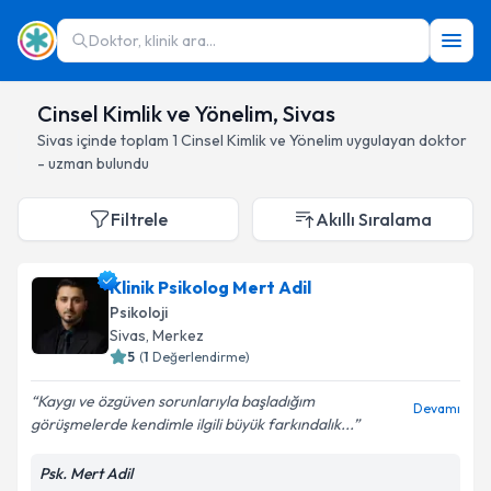
Doktor, klinik ara...
Cinsel Kimlik ve Yönelim, Sivas
Sivas
içinde toplam
1
Cinsel Kimlik ve Yönelim
uygulayan doktor
- uzman bulundu
Filtrele
Akıllı Sıralama
Klinik Psikolog Mert Adil
Psikoloji
Sivas
, Merkez
5
(
1
Değerlendirme)
Kaygı ve özgüven sorunlarıyla başladığım
Devamı
görüşmelerde kendimle ilgili büyük farkındalık...
Psk. Mert Adil