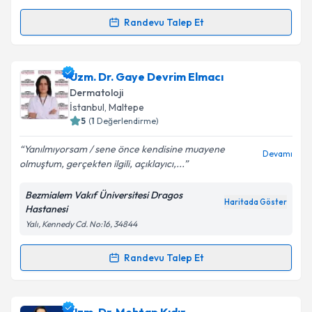
kapsamda işlenmesini kabul ediyorum.
Randevu Talep Et
Randevu Takvimi Talebi
Takvim Talebini Gönder
Uzm. Dr. Kübra Kılıçparlar
için randevu takvimi
Uzm. Dr. Gaye Devrim Elmacı
talebi oluşturun. Size bu uzmandan randevu almanız
Dermatoloji
için bir takvim hazırlandığında e-posta ile
İstanbul
, Maltepe
bilgilendireceğiz.
5
(
1
Değerlendirme)
E-posta Adresiniz
Yanılmıyorsam / sene önce kendisine muayene
Devamı
olmuştum, gerçekten ilgili, açıklayıcı,...
Bezmialem Vakıf Üniversitesi Dragos
Haritada Göster
Hastanesi
Kişisel verilerimin işlenmesine ilişkin
Aydınlatma
Yalı, Kennedy Cd. No:16, 34844
Metni
'ni okudum ve kişisel verilerimin belirtilen
kapsamda işlenmesini kabul ediyorum.
Randevu Talep Et
Randevu Takvimi Talebi
Takvim Talebini Gönder
Uzm. Dr. Gaye Devrim Elmacı
için randevu takvimi