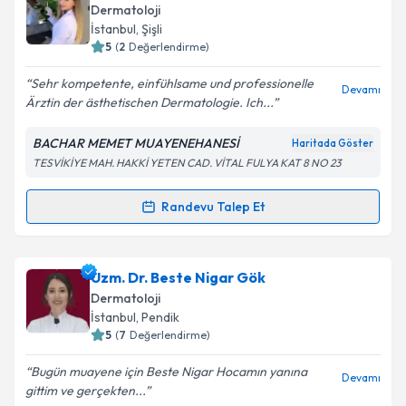
Dermatoloji
E-posta Adresiniz
İstanbul
, Şişli
5
(
2
Değerlendirme)
Sehr kompetente, einfühlsame und professionelle
Devamı
Ärztin der ästhetischen Dermatologie. Ich...
Kişisel verilerimin işlenmesine ilişkin
Aydınlatma
Metni
'ni okudum ve kişisel verilerimin belirtilen
BACHAR MEMET MUAYENEHANESİ
Haritada Göster
kapsamda işlenmesini kabul ediyorum.
TESVİKİYE MAH. HAKKİ YETEN CAD. VİTAL FULYA KAT 8 NO 23
Takvim Talebini Gönder
Randevu Talep Et
Randevu Takvimi Talebi
Uzm. Dr. Bachar Memet
için randevu takvimi talebi
Uzm. Dr. Beste Nigar Gök
oluşturun. Size bu uzmandan randevu almanız için bir
Dermatoloji
takvim hazırlandığında e-posta ile bilgilendireceğiz.
İstanbul
, Pendik
5
(
7
Değerlendirme)
E-posta Adresiniz
Bugün muayene için Beste Nigar Hocamın yanına
Devamı
gittim ve gerçekten...