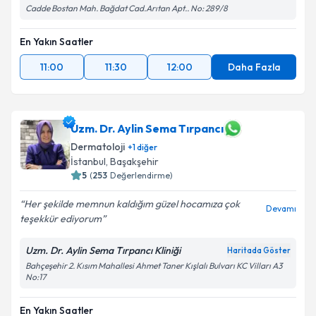
Cadde Bostan Mah. Bağdat Cad.Arıtan Apt.. No: 289/8
En Yakın Saatler
11:00
11:30
12:00
Daha Fazla
Uzm. Dr. Aylin Sema Tırpancı
Dermatoloji
+
1
diğer
İstanbul
, Başakşehir
5
(
253
Değerlendirme)
Her şekilde memnun kaldığım güzel hocamıza çok
Devamı
teşekkür ediyorum
Uzm. Dr. Aylin Sema Tırpancı Kliniği
Haritada Göster
Bahçeşehir 2. Kısım Mahallesi Ahmet Taner Kışlalı Bulvarı KC Vilları A3
No:17
En Yakın Saatler