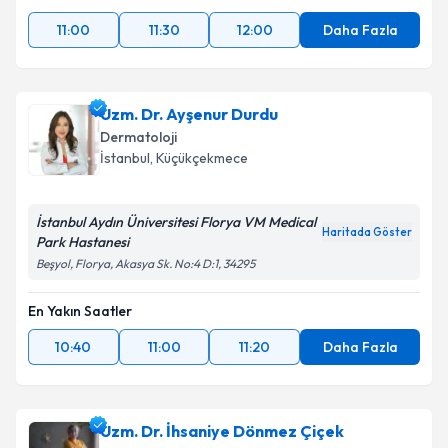
11:00
11:30
12:00
Daha Fazla
Uzm. Dr. Ayşenur Durdu
Dermatoloji
İstanbul
, Küçükçekmece
İstanbul Aydın Üniversitesi Florya VM Medical
Haritada Göster
Park Hastanesi
Beşyol, Florya, Akasya Sk. No:4 D:1, 34295
En Yakın Saatler
10:40
11:00
11:20
Daha Fazla
Uzm. Dr. İhsaniye Dönmez Çiçek