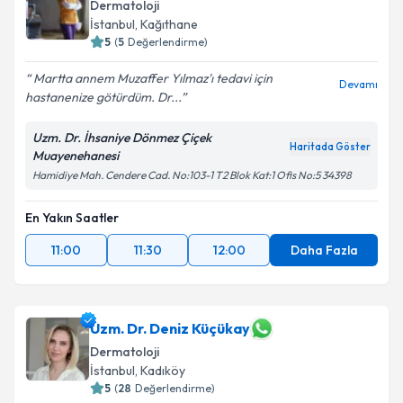
Dermatoloji
İstanbul
, Kağıthane
5
(
5
Değerlendirme)
Martta annem Muzaffer Yılmaz'ı tedavi için
Devamı
hastanenize götürdüm. Dr...
Uzm. Dr. İhsaniye Dönmez Çiçek
Haritada Göster
Muayenehanesi
Hamidiye Mah. Cendere Cad. No:103-1 T2 Blok Kat:1 Ofis No:5 34398
En Yakın Saatler
11:00
11:30
12:00
Daha Fazla
Uzm. Dr. Deniz Küçükay
Dermatoloji
İstanbul
, Kadıköy
5
(
28
Değerlendirme)