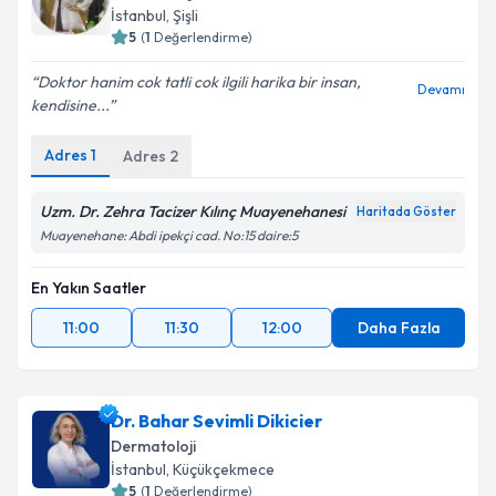
İstanbul
, Şişli
5
(
1
Değerlendirme)
Doktor hanim cok tatli cok ilgili harika bir insan,
Devamı
kendisine...
Adres
1
Adres
2
Uzm. Dr. Zehra Tacizer Kılınç Muayenehanesi
Haritada Göster
Muayenehane: Abdi ipekçi cad. No:15 daire:5
En Yakın Saatler
11:00
11:30
12:00
Daha Fazla
Dr. Bahar Sevimli Dikicier
Dermatoloji
İstanbul
, Küçükçekmece
5
(
1
Değerlendirme)