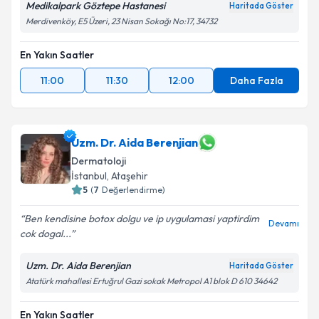
Medikalpark Göztepe Hastanesi
Haritada Göster
Merdivenköy, E5 Üzeri, 23 Nisan Sokağı No:17, 34732
Kişisel verilerimin işlenmesine ilişkin
Aydınlatma
En Yakın Saatler
Metni
'ni okudum ve kişisel verilerimin belirtilen
kapsamda işlenmesini kabul ediyorum.
11:00
11:30
12:00
Daha Fazla
Takvim Talebini Gönder
Uzm. Dr. Aida Berenjian
Dermatoloji
İstanbul
, Ataşehir
5
(
7
Değerlendirme)
Ben kendisine botox dolgu ve ip uygulamasi yaptirdim
Devamı
cok dogal...
Uzm. Dr. Aida Berenjian
Haritada Göster
Atatürk mahallesi Ertuğrul Gazi sokak Metropol A1 blok D 610 34642
En Yakın Saatler