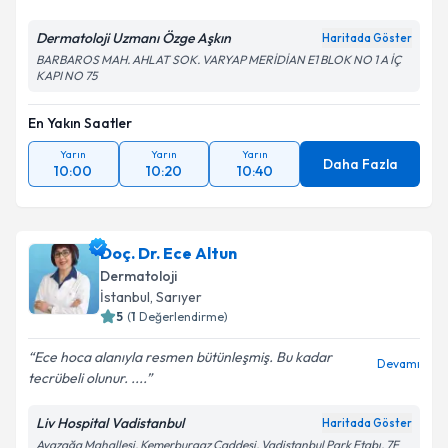
Dermatoloji Uzmanı Özge Aşkın
Haritada Göster
BARBAROS MAH. AHLAT SOK. VARYAP MERİDİAN E1 BLOK NO 1 A İÇ
KAPI NO 75
En Yakın Saatler
Yarın
Yarın
Yarın
Daha Fazla
10:00
10:20
10:40
Doç. Dr. Ece Altun
Dermatoloji
İstanbul
, Sarıyer
5
(
1
Değerlendirme)
Ece hoca alanıyla resmen bütünleşmiş. Bu kadar
Devamı
tecrübeli olunur. ....
Liv Hospital Vadistanbul
Haritada Göster
Ayazağa Mahallesi, Kemerburgaz Caddesi, Vadistanbul Park Etabı, 7F