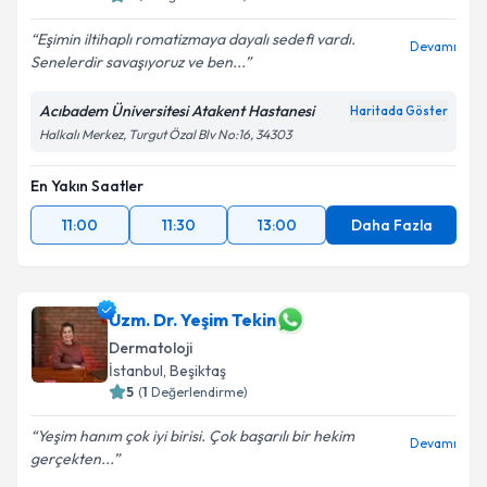
Eşimin iltihaplı romatizmaya dayalı sedefi vardı.
Devamı
Senelerdir savaşıyoruz ve ben...
Acıbadem Üniversitesi Atakent Hastanesi
Haritada Göster
Halkalı Merkez, Turgut Özal Blv No:16, 34303
En Yakın Saatler
11:00
11:30
13:00
Daha Fazla
Uzm. Dr. Yeşim Tekin
Dermatoloji
İstanbul
, Beşiktaş
5
(
1
Değerlendirme)
Yeşim hanım çok iyi birisi. Çok başarılı bir hekim
Devamı
gerçekten...