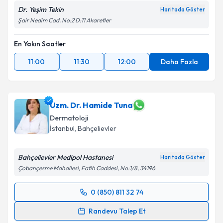
Dr. Yeşim Tekin
Haritada Göster
Şair Nedim Cad. No:2 D:11 Akaretler
En Yakın Saatler
11:00
11:30
12:00
Daha Fazla
Uzm. Dr. Hamide Tuna
Dermatoloji
İstanbul
, Bahçelievler
Bahçelievler Medipol Hastanesi
Haritada Göster
Çobançesme Mahallesi, Fatih Caddesi, No:1/8, 34196
0 (850) 811 32 74
Randevu Takvimi Talebi
Randevu Talep Et