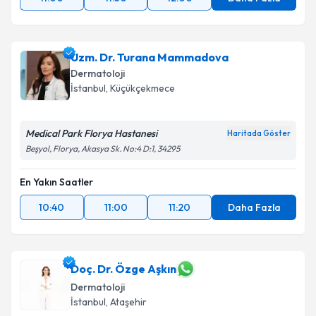
Uzm. Dr. Turana Mammadova
Dermatoloji
İstanbul
, Küçükçekmece
Medical Park Florya Hastanesi
Haritada Göster
Beşyol, Florya, Akasya Sk. No:4 D:1, 34295
En Yakın Saatler
10:40
11:00
11:20
Daha Fazla
Doç. Dr. Özge Aşkın
Dermatoloji
İstanbul
, Ataşehir