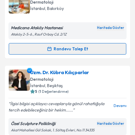
oluşturun. Size bu uzmandan randevu almanız için bir
Dermatoloji
takvim hazırlandığında e-posta ile bilgilendireceğiz.
Takvim Talebini Gönder
İstanbul
, Bakırköy
E-posta Adresiniz
Medicana Ataköy Hastanesi
Haritada Göster
Ataköy 2-5-6., Rauf Orbay Cd. 2/1Z
Kişisel verilerimin işlenmesine ilişkin
Aydınlatma
Randevu Talep Et
Randevu Takvimi Talebi
Metni
'ni okudum ve kişisel verilerimin belirtilen
kapsamda işlenmesini kabul ediyorum.
Uzm. Dr. Birol Kaldan
için randevu takvimi talebi
Uzm. Dr. Kübra Kılıçparlar
oluşturun. Size bu uzmandan randevu almanız için bir
Takvim Talebini Gönder
Dermatoloji
takvim hazırlandığında e-posta ile bilgilendireceğiz.
İstanbul
, Beşiktaş
5
(
1
Değerlendirme)
E-posta Adresiniz
İlgisi bilgisi açıklayıcı cevaplarıyla gönül rahatlığıyla
Devamı
tercih edebileceğiniz bir hekim......
Özel Sculpture Polikliniği
Haritada Göster
Kişisel verilerimin işlenmesine ilişkin
Aydınlatma
Akat Mahallesi Gül Sokak, 1. Söltaş Evleri, No:11 34335
Metni
'ni okudum ve kişisel verilerimin belirtilen