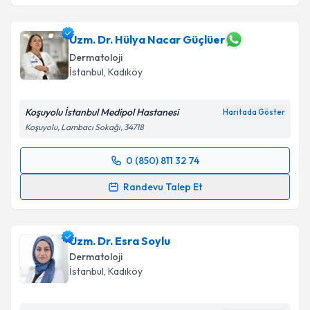
Uzm. Dr. Hamide Tuna
için randevu takvimi talebi
oluşturun. Size bu uzmandan randevu almanız için bir
takvim hazırlandığında e-posta ile bilgilendireceğiz.
Uzm. Dr. Hülya Nacar Güçlüer
Dermatoloji
E-posta Adresiniz
İstanbul
, Kadıköy
Koşuyolu İstanbul Medipol Hastanesi
Haritada Göster
Koşuyolu, Lambacı Sokağı, 34718
Kişisel verilerimin işlenmesine ilişkin
Aydınlatma
Metni
'ni okudum ve kişisel verilerimin belirtilen
0 (850) 811 32 74
kapsamda işlenmesini kabul ediyorum.
Randevu Takvimi Talebi
Randevu Talep Et
Takvim Talebini Gönder
Uzm. Dr. Hülya Nacar Güçlüer
için randevu takvimi
talebi oluşturun. Size bu uzmandan randevu almanız
Uzm. Dr. Esra Soylu
için bir takvim hazırlandığında e-posta ile
bilgilendireceğiz.
Dermatoloji
İstanbul
, Kadıköy
E-posta Adresiniz