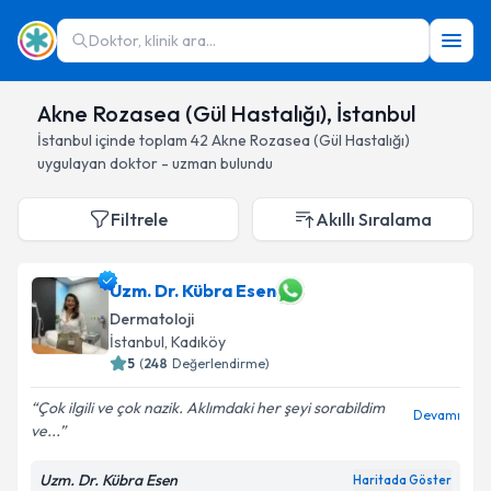
Doktor, klinik ara...
Akne Rozasea (Gül Hastalığı), İstanbul
İstanbul
içinde toplam
42
Akne Rozasea (Gül Hastalığı)
uygulayan doktor - uzman bulundu
Filtrele
Akıllı Sıralama
Uzm. Dr. Kübra Esen
Dermatoloji
İstanbul
, Kadıköy
5
(
248
Değerlendirme)
Çok ilgili ve çok nazik. Aklımdaki her şeyi sorabildim
Devamı
ve...
Uzm. Dr. Kübra Esen
Haritada Göster