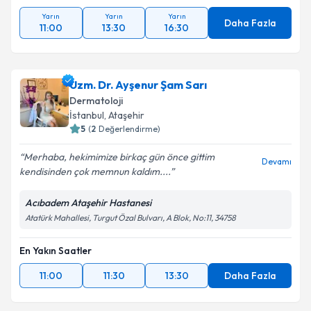
Yarın
Yarın
Yarın
Daha Fazla
11:00
13:30
16:30
Uzm. Dr. Ayşenur Şam Sarı
Dermatoloji
İstanbul
, Ataşehir
5
(
2
Değerlendirme)
Merhaba, hekimimize birkaç gün önce gittim
Devamı
kendisinden çok memnun kaldım....
Acıbadem Ataşehir Hastanesi
Atatürk Mahallesi, Turgut Özal Bulvarı, A Blok, No:11, 34758
En Yakın Saatler
11:00
11:30
13:30
Daha Fazla