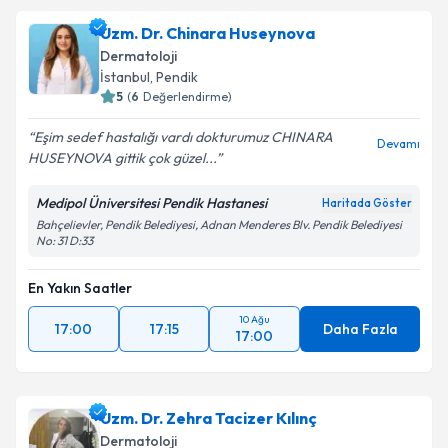
Uzm. Dr. Chinara Huseynova
Dermatoloji
İstanbul
, Pendik
5
(
6
Değerlendirme)
Eşim sedef hastalığı vardı dokturumuz CHINARA
Devamı
HUSEYNOVA gittik çok güzel...
Medipol Üniversitesi Pendik Hastanesi
Haritada Göster
Bahçelievler, Pendik Belediyesi, Adnan Menderes Blv. Pendik Belediyesi
No: 31 D:33
En Yakın Saatler
10 Ağu
17:00
17:15
Daha Fazla
17:00
Uzm. Dr. Zehra Tacizer Kılınç
Dermatoloji