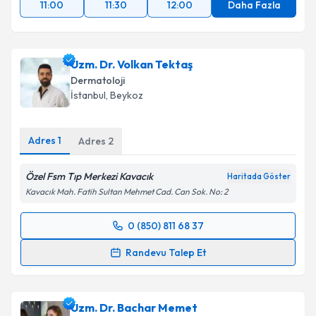
11:00
11:30
12:00
Daha Fazla
Uzm. Dr. Volkan Tektaş
Dermatoloji
İstanbul
, Beykoz
Adres
1
Adres
2
Özel Fsm Tıp Merkezi Kavacık
Haritada Göster
Kavacık Mah. Fatih Sultan Mehmet Cad. Can Sok. No: 2
0 (850) 811 68 37
Randevu Takvimi Talebi
Randevu Talep Et
Uzm. Dr. Volkan Tektaş
için randevu takvimi talebi
oluşturun. Size bu uzmandan randevu almanız için bir
Uzm. Dr. Bachar Memet
takvim hazırlandığında e-posta ile bilgilendireceğiz.