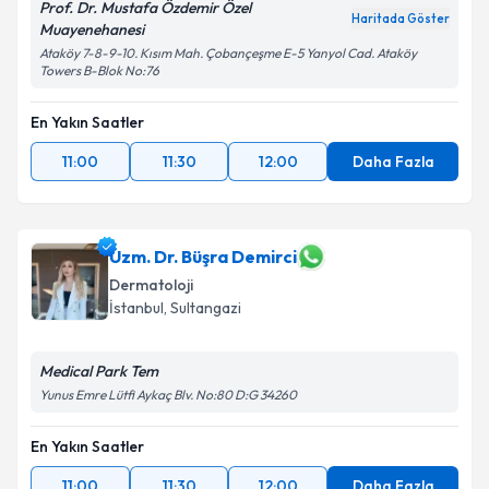
Prof. Dr. Mustafa Özdemir Özel
Haritada Göster
Muayenehanesi
Ataköy 7-8-9-10. Kısım Mah. Çobançeşme E-5 Yanyol Cad. Ataköy
Towers B-Blok No:76
En Yakın Saatler
11:00
11:30
12:00
Daha Fazla
Uzm. Dr. Büşra Demirci
Dermatoloji
İstanbul
, Sultangazi
Medical Park Tem
Yunus Emre Lütfi Aykaç Blv. No:80 D:G 34260
En Yakın Saatler
11:00
11:30
12:00
Daha Fazla