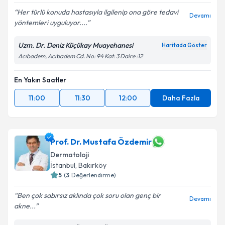
Her türlü konuda hastasıyla ilgilenip ona göre tedavi
Devamı
yöntemleri uyguluyor....
Uzm. Dr. Deniz Küçükay Muayehanesi
Haritada Göster
Acıbadem, Acıbadem Cd. No: 94 Kat: 3 Daire :12
En Yakın Saatler
11:00
11:30
12:00
Daha Fazla
Prof. Dr. Mustafa Özdemir
Dermatoloji
İstanbul
, Bakırköy
5
(
3
Değerlendirme)
Ben çok sabırsız aklında çok soru olan genç bir
Devamı
akne...