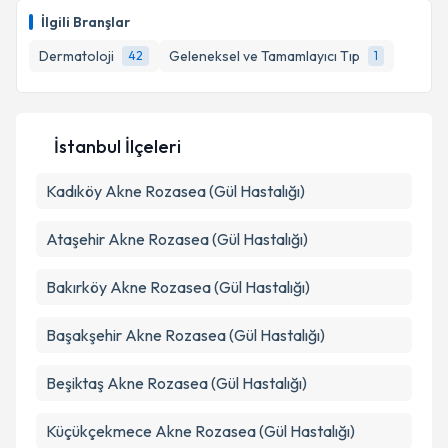
E-posta Adresiniz
İlgili Branşlar
Dermatoloji
Geleneksel ve Tamamlayıcı Tıp
42
1
Kişisel verilerimin işlenmesine ilişkin
Aydınlatma
Metni
'ni okudum ve kişisel verilerimin belirtilen
İstanbul İlçeleri
kapsamda işlenmesini kabul ediyorum.
Kadıköy
Akne Rozasea (Gül Hastalığı)
Takvim Talebini Gönder
Ataşehir
Akne Rozasea (Gül Hastalığı)
Bakırköy
Akne Rozasea (Gül Hastalığı)
Başakşehir
Akne Rozasea (Gül Hastalığı)
Beşiktaş
Akne Rozasea (Gül Hastalığı)
Küçükçekmece
Akne Rozasea (Gül Hastalığı)