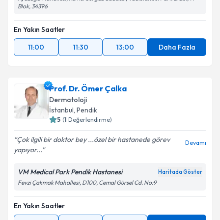
Blok, 34396
En Yakın Saatler
11:00
11:30
13:00
Daha Fazla
Prof. Dr. Ömer Çalka
Dermatoloji
İstanbul
, Pendik
5
(
1
Değerlendirme)
Çok ilgili bir doktor bey ...özel bir hastanede görev
Devamı
yapıyor...
VM Medical Park Pendik Hastanesi
Haritada Göster
Fevzi Çakmak Mahallesi, D100, Cemal Gürsel Cd. No:9
En Yakın Saatler