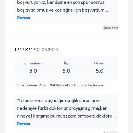
başvuruyoruz, kendisine en son spor sonrası
başlayan omuz ve kas ağrısı için başvurdum.
Uyguladığı tedaviyle 3 gün içerisinde kaldığım
Devamı
yerden spora geri döndüm: ) Öncesinde bir
Şikayet Et
yakınımın menisküs ameliyatını da kendisi
yapmıştı ve yine aynı hızlı iyileşme sürecini
yaşadık. Kendisine çok teşekkür ediyorum, hem
L*** K***
05.03.2025
güleryüzü hem de işlem ve muayene anındaki
detaylı açıklamaları için…
Zamanlama
İlgi
Ortam
5.0
5.0
5.0
Omuz eklemi ağrısı
VM Medical Park Bursa Hastanesi
"Uzun süredir yaşadığım sağlık sorunlarım
nedeniyle farklı doktorlar arayışına girmişken,
nihayet karşıma bu muazzam ortopedi doktoru
çıktı. Kendisi, mesleki bilgi birikimi ve deneyimiyle
Devamı
sadece bir doktor değil, aynı zamanda