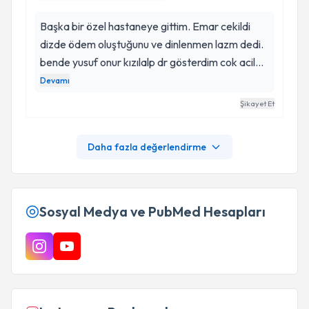
Başka bir özel hastaneye gittim. Emar cekildi
dizde ödem oluştuğunu ve dinlenmen lazm dedi.
bende yusuf onur kızılalp dr gösterdim cok acil
amaliyat olmamı önerdi. Menenküs yırtığı velif
Devamı
kopması olduğunu söyledi ve amaliyata aldı
Şikayet Et
pazartesi sabah amaliyat oldum salı günü
taburcu oldum cok şükür ağrım felan sanki
Daha fazla değerlendirme
kalmadı gibi.24saatte bukadar rahatlama
beklemiyordum. yusuf onur beye sonsuz
teşekkürler.hastaya yaklaşımıda mükemmel.
Cevreme.tavsiye ederim.
Sosyal Medya ve PubMed Hesapları