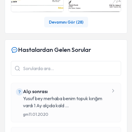
Devamını Gör (
28
)
Hastalardan Gelen Sorular
Alçı sonrası
Yusuf bey merhaba benim topuk kırığım
vardı 1 Ay alçıda kald
...
gm
11.01.2020