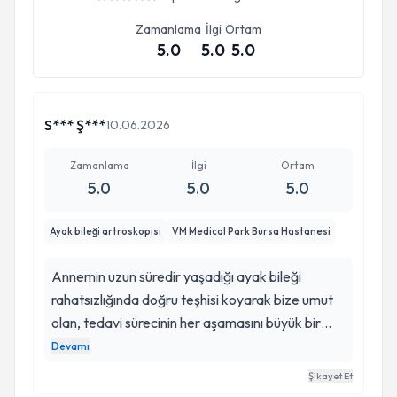
Zamanlama
İlgi
Ortam
5.0
5.0
5.0
S*** Ş***
10.06.2026
Zamanlama
İlgi
Ortam
5.0
5.0
5.0
Ayak bileği artroskopisi
VM Medical Park Bursa Hastanesi
Annemin uzun süredir yaşadığı ayak bileği
rahatsızlığında doğru teşhisi koyarak bize umut
olan, tedavi sürecinin her aşamasını büyük bir
titizlikle yöneten ve başarılı artroskopik ameliyatı
Devamı
gerçekleştiren Op. Dr. Yusuf Onur Kızılay'a
Şikayet Et
minnettarız. İlk muayeneden itibaren gösterdiği