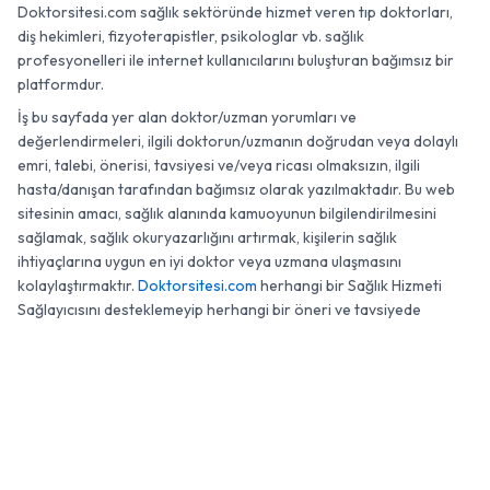
Doktorsitesi.com sağlık sektöründe hizmet veren tıp doktorları,
diş hekimleri, fizyoterapistler, psikologlar vb. sağlık
profesyonelleri ile internet kullanıcılarını buluşturan bağımsız bir
platformdur.
İş bu sayfada yer alan doktor/uzman yorumları ve
değerlendirmeleri, ilgili doktorun/uzmanın doğrudan veya dolaylı
emri, talebi, önerisi, tavsiyesi ve/veya ricası olmaksızın, ilgili
hasta/danışan tarafından bağımsız olarak yazılmaktadır. Bu web
sitesinin amacı, sağlık alanında kamuoyunun bilgilendirilmesini
sağlamak, sağlık okuryazarlığını artırmak, kişilerin sağlık
ihtiyaçlarına uygun en iyi doktor veya uzmana ulaşmasını
kolaylaştırmaktır.
Doktorsitesi.com
herhangi bir Sağlık Hizmeti
Sağlayıcısını desteklemeyip herhangi bir öneri ve tavsiyede
bulunmamaktadır.
0 (850) 474 42 59
WhatsApp
Randevu
© 2007 - 2026 Doktorsitesi.com. Tüm Hakları Saklıdır.