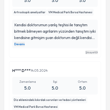
5.0
5.0
5.0
Artroskopik ameliyatlar
VM Medical Park Bursa Hastanesi
Kendisi doktorumun yanlış teşhisi ile tanıştım
bitmek bilmeyen agrilarim yüzünden tanıştım iyiki
kendisine gitmişim şuan doktorum değil.kendisi
abim gibi gerçekten beni omuz konusunda
Devamı
ameliyatı ile dünyaya tekrardan getirdi Allah
Şikayet Et
kendisinden razı olsun ne söylene bilirki kendisi
için Adam Gibi Adam Anlayacağınız şiddetle
herkese tavsiye ediyorum ortapedi konusunda
H*** D***
14.05.2024
hiç çekinmeden gidebileceğiniz Bursa'nın bir
numaralı doktoru kendisine çok teşekkür ederim
Zamanlama
İlgi
Ortam
5.0
5.0
5.0
iyiki varsin Yusuf Hocam iyiki.tanimisim seni
Dünya ahiret abim bu saatten sonra kendisi
Diz eklemindeki kıkırdak sorunları ve tedavi yöntemleri
VM Medical Park Bursa Hastanesi