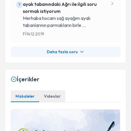
ayak tabanındaki Ağrı ile ilgili soru
sormak istiyorum
Merhaba hocam sağ ayağım ayak
tabanlarının parmakların birle
...
Fİ
14.12.2019
Daha fazla soru
İçerikler
Makaleler
Videolar
Menisküs Yırtığı ameliyatı olmazsam ne olur?