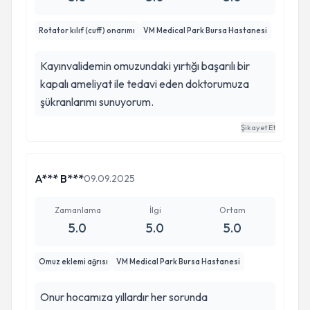
110 dereceye kadar bükebiliyorum. Başarılı
Rotator kılıf (cuff) onarımı
VM Medical Park Bursa Hastanesi
operasyonu, üstün tekniği ve hastaya verdiği
güven için hocama gönülden teşekkür ederim.
Kayınvalidemin omuzundaki yırtığı başarılı bir
kapalı ameliyat ile tedavi eden doktorumuza
şükranlarımı sunuyorum.
Şikayet Et
A*** B***
09.09.2025
Zamanlama
İlgi
Ortam
5.0
5.0
5.0
Omuz eklemi ağrısı
VM Medical Park Bursa Hastanesi
Onur hocamıza yıllardır her sorunda