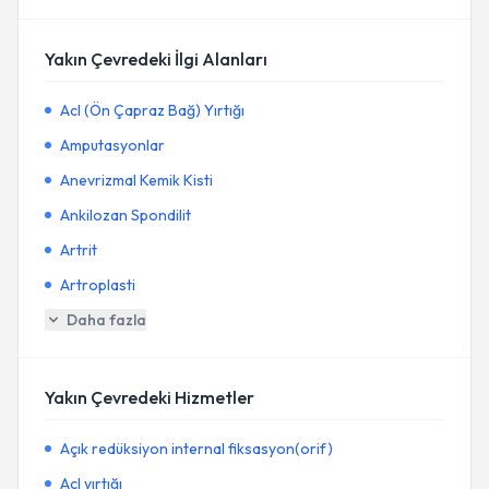
Yakın Çevredeki İlgi Alanları
Acl (Ön Çapraz Bağ) Yırtığı
Amputasyonlar
Anevrizmal Kemik Kisti
Ankilozan Spondilit
Artrit
Artroplasti
Daha fazla
Yakın Çevredeki Hizmetler
Açık redüksiyon internal fiksasyon(orif)
Acl yırtığı