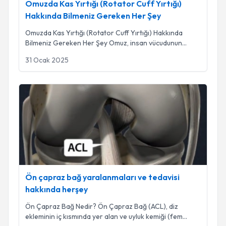
Omuzda Kas Yırtığı (Rotator Cuff Yırtığı)
Hakkında Bilmeniz Gereken Her Şey
Omuzda Kas Yırtığı (Rotator Cuff Yırtığı) Hakkında
Bilmeniz Gereken Her Şey Omuz, insan vücudunun
...
31 Ocak 2025
Ön çapraz bağ yaralanmaları ve tedavisi hakkında herşey
Ön çapraz bağ yaralanmaları ve tedavisi
hakkında herşey
Ön Çapraz Bağ Nedir? Ön Çapraz Bağ (ACL), diz
ekleminin iç kısmında yer alan ve uyluk kemiği (fem
...