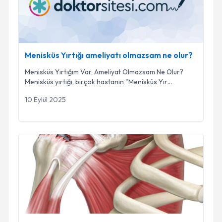
Menisküs Yırtığı ameliyatı olmazsam ne olur?
Menisküs Yırtığım Var, Ameliyat Olmazsam Ne Olur?
Menisküs yırtığı, birçok hastanın "Menisküs Yır
...
10 Eylül 2025
Omuzda Kas Yırtığı (Rotator Cuff Yırtığı) Hakkında Bilmeni