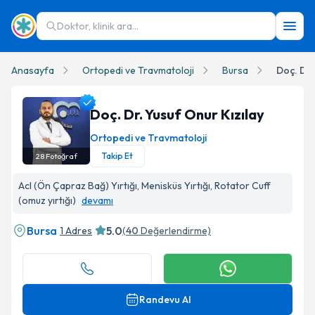
Doktor, klinik ara...
Anasayfa
Ortopedi ve Travmatoloji
Bursa
Doç. Dr.
Doç. Dr. Yusuf Onur Kızılay
Ortopedi ve Travmatoloji
Takip Et
28
Fotoğraf
Doç. Dr. Yusuf Onur Kızılay Profil Fotoğrafı
Acl (Ön Çapraz Bağ) Yırtığı, Menisküs Yırtığı, Rotator Cuff
(omuz yırtığı)
devamı
Bursa
5.0
1 Adres
(
40
Değerlendirme)
Randevu Al