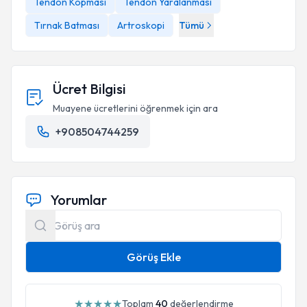
Tendon Kopması
Tendon Yaralanması
Tırnak Batması
Artroskopi
Tümü
Ücret Bilgisi
Muayene ücretlerini öğrenmek için ara
+908504744259
Yorumlar
Görüş Ekle
★
★
★
★
★
Toplam
40
değerlendirme