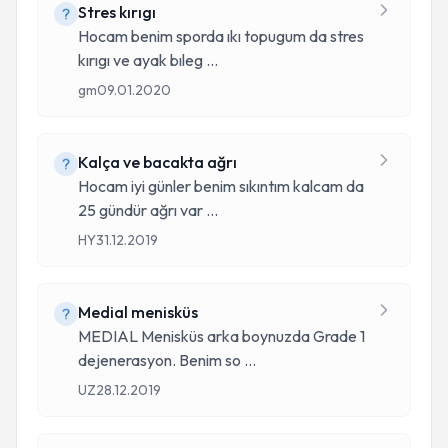
Stres kırıgı
Hocam benim sporda ıkı topugum da stres
kırıgı ve ayak bıleg
...
gm
09.01.2020
Kalça ve bacakta ağrı
Hocam iyi günler benim sıkıntım kalcam da
25 gündür ağrı var
...
HY
31.12.2019
Medial menisküs
MEDIAL Menisküs arka boynuzda Grade 1
dejenerasyon. Benim so
...
UZ
28.12.2019