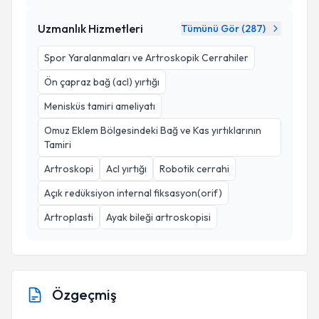
Uzmanlık Hizmetleri
Tümünü Gör (
287
)
Spor Yaralanmaları ve Artroskopik Cerrahiler
Ön çapraz bağ (acl) yırtığı
Menisküs tamiri ameliyatı
Omuz Eklem Bölgesindeki Bağ ve Kas yırtıklarının
Tamiri
Artroskopi
Acl yırtığı
Robotik cerrahi
Açık redüksiyon internal fiksasyon(orif)
Artroplasti
Ayak bileği artroskopisi
Özgeçmiş