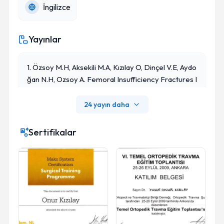
İngilizce
Yayınlar
1. Özsoy M.H, Aksekili M.A, Kızılay O, Dinçel V.E, Aydo
Ğan N.H, Ozsoy A. Femoral Insufficiency Fractures I
N The Elderly - Excessive Medial Femoral Bowing C
Omplicates Intramedullary Nailing. Acta Orthop Tra
24 yayın daha
Umatol Turc. 2014;48(5):507-512. Doi:10.3944/AOT
T.2014.3202.
Sertifikalar