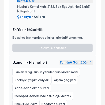
Haritada Gör
Mustafa Kemal Mah. 2132. Sok Ege Apt. No:9 Kat:3
İç Kapı No:11
Çankaya
Ankara
/
En Yakın Müsaitlik
Bu adres için randevu bilgileri görüntülenemiyor.
Takvimi Görüntüle
Uzmanlık Hizmetleri
Tümünü Gör (
205
)
Güven duygusunun yeniden yapılandırılması
Zorlayıcı yaşam olayları
Yaşam geçişleri
Anne-baba olma süreci
Menopoz döneminde psikolojik destek
Emekliliğe uyum
Boşanma süreci