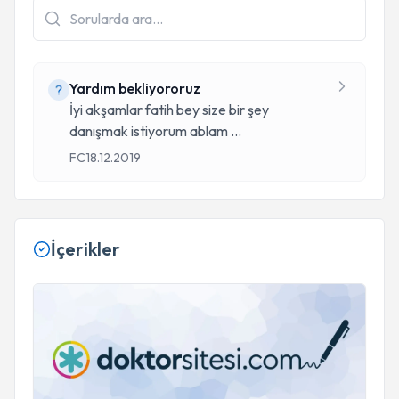
Yardım bekliyororuz
İyi akşamlar fatih bey size bir şey
danışmak istiyorum ablam
...
FC
18.12.2019
İçerikler
Vajinismus (Cinsel İlişki Korkusu)