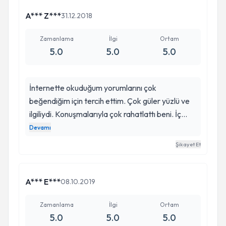
sonuçlar aldım ve bir kaç arkadaşıma da
tavsiyede bulundum.
A*** Z***
31.12.2018
Zamanlama
İlgi
Ortam
5.0
5.0
5.0
İnternette okuduğum yorumlarını çok
beğendiğim için tercih ettim. Çok güler yüzlü ve
ilgiliydi. Konuşmalarıyla çok rahatlattı beni. İç
daralması ve Ölüm korkusu vardı ve gitmeye
Devamı
başladıktan sonra konuşmalarını düşünerek
Şikayet Et
rahatlıyordum. Bu sorunu yaşayan herkese
tavsiye ediyorum.
A*** E***
08.10.2019
Zamanlama
İlgi
Ortam
5.0
5.0
5.0