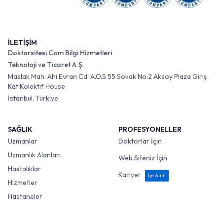
İLETİŞİM
Doktorsitesi Com Bilgi Hizmetleri
Teknoloji ve Ticaret A.Ş.
Maslak Mah. Ahi Evran Cd. A.O.S 55 Sokak No:2 Aksoy Plaza Giriş
Kat Kolektif House
İstanbul, Türkiye
SAĞLIK
PROFESYONELLER
Uzmanlar
Doktorlar İçin
Uzmanlık Alanları
Web Siteniz İçin
Hastalıklar
Kariyer
İşe Alım
Hizmetler
Hastaneler