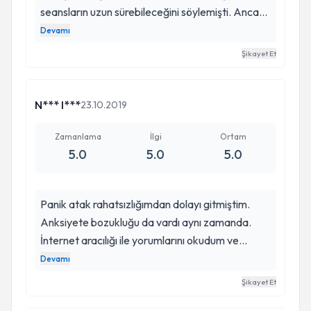
seansların uzun sürebileceğini söylemişti. Ancak
gittikten sonra gerek kalmadığını seansların 1
Devamı
seferde yeterli olacağını söyledi. Seansları uzatıp
Şikayet Et
fazla para almak amaçlı düşünebilirdi. Ama öyle
bir hekim değil gözlemlediğim kadarıyla öyle
para peşinde değil ilk önce danışanına önem
N*** I***
23.10.2019
veriyor . İnternetten bulduk o şekilde gittik.
Zamanlama
İlgi
Ortam
5.0
5.0
5.0
Panik atak rahatsızlığımdan dolayı gitmiştim.
Anksiyete bozukluğu da vardı aynı zamanda.
İnternet aracılığı ile yorumlarını okudum ve
gitmeye karar verdim. Bu süreci kolaylıkla
Devamı
atlatmamı sağladı. Destekçi oldu. Çok ilgilendi
Şikayet Et
benimle, sorunlarımı dinledi ve yardımcı olmaya