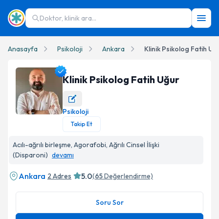
Doktor, klinik ara...
Anasayfa
Psikoloji
Ankara
Klinik Psikolog Fatih Uğ
Klinik Psikolog Fatih Uğur
Psikoloji
Klinik Psikolog Fatih Uğur Profil Fotoğrafı
Takip Et
Acılı-ağrılı birleşme, Agorafobi, Ağrılı Cinsel İlişki
(Disparoni)
devamı
Ankara
5.0
2 Adres
(
65
Değerlendirme)
Soru Sor