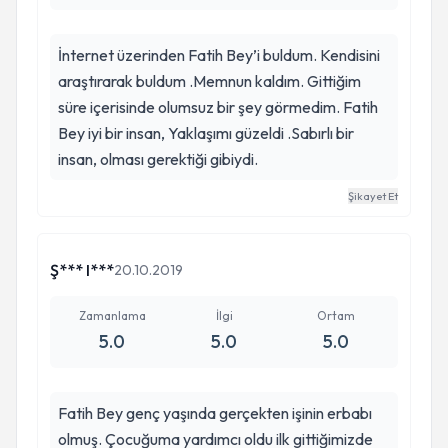
İnternet üzerinden Fatih Bey’i buldum. Kendisini
araştırarak buldum .Memnun kaldım. Gittiğim
süre içerisinde olumsuz bir şey görmedim. Fatih
Bey iyi bir insan, Yaklaşımı güzeldi .Sabırlı bir
insan, olması gerektiği gibiydi.
Şikayet Et
Ş*** I***
20.10.2019
Zamanlama
İlgi
Ortam
5.0
5.0
5.0
Fatih Bey genç yaşında gerçekten işinin erbabı
olmuş. Çocuğuma yardımcı oldu ilk gittiğimizde