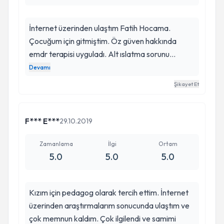
İnternet üzerinden ulaştım Fatih Hocama.
Çocuğum için gitmiştim. Öz güven hakkında
emdr terapisi uyguladı. Alt ıslatma sorunu
ortadan kalktı. İlk başta ön yargılı olarak
Devamı
gitmiştik. Ama süreçten çok memnun kaldık.
Şikayet Et
Sorumluluk bilinci yerleşti odasını bile toplamaya
başladı çocuğum. memnuniyetimden dolayı
herkese tavsiye ediyorum.
F*** E***
29.10.2019
Zamanlama
İlgi
Ortam
5.0
5.0
5.0
Kızım için pedagog olarak tercih ettim. İnternet
üzerinden araştırmalarım sonucunda ulaştım ve
çok memnun kaldım. Çok ilgilendi ve samimi