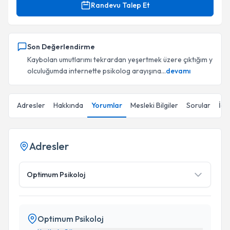
Randevu Talep Et
Son Değerlendirme
Kaybolan umutlarımı tekrardan yeşertmek üzere çıktığım y
olculuğumda internette psikolog arayışına...
devamı
Adresler
Hakkında
Yorumlar
Mesleki Bilgiler
Sorular
İçe
Adresler
Optimum Psikoloj
Optimum Psikoloj