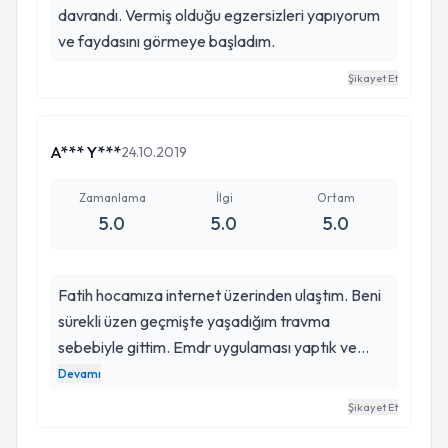
davrandı. Vermiş olduğu egzersizleri yapıyorum
ve faydasını görmeye başladım.
Şikayet Et
A*** Y***
24.10.2019
Zamanlama
İlgi
Ortam
5.0
5.0
5.0
Fatih hocamıza internet üzerinden ulaştım. Beni
sürekli üzen geçmişte yaşadığım travma
sebebiyle gittim. Emdr uygulaması yaptık ve
neden bu kadar kafama takmışım diye kendime
Devamı
kızdığım bir duruma geldim.5,6 seans için de
Şikayet Et
sorundan kurtuldum. Saygılı ve işini özveriyle