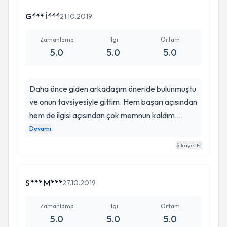
çalıştı. Bu sıkıntıları yaşayan herkese tavsiye
ediyorum.
G*** İ***
21.10.2019
Zamanlama
İlgi
Ortam
5.0
5.0
5.0
Daha önce giden arkadaşım öneride bulunmuştu
ve onun tavsiyesiyle gittim. Hem başarı açısından
hem de ilgisi açısından çok memnun kaldım.
Görüşmemizin başında nasıl bir gelişme
Devamı
yaşayacağımızı belirtmişti ve öyle de oldu. Çok
Şikayet Et
güzel bir süreç yaşadım. Tavsiye ettiğim
yakınlarım da oldu.
S*** M***
27.10.2019
Zamanlama
İlgi
Ortam
5.0
5.0
5.0