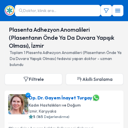
Doktor, klinik ara...
Plasenta Adhezyon Anomalileri
(Plasentanın Önde Ya Da Duvara Yapışık
Olması), İzmir
Toplam
1
Plasenta Adhezyon Anomalileri (Plasentanın Önde Ya
Da Duvara Yapışık Olması)
tedavisi yapan doktor - uzman
bulundu
Filtrele
Akıllı Sıralama
Op. Dr. Gayem İnayet Turgay
Kadın Hastalıkları ve Doğum
İzmir
, Karşıyaka
5
(
165
Değerlendirme)