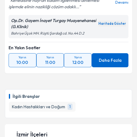
Kenedisine hayran kaldım ilgilenmesi dinlemesi
Devamı
işlemde elinin nazikliği cözüm odaklı...
Op.Dr. Gayem İnayet Turgay Muayenehanesi
Haritada Göster
(G.Klinik)
Bahriye Üçok MH. Rüştü Şardağ cd. No.44 D.2
En Yakın Saatler
Yarın
Yarın
Yarın
Daha Fazla
10:00
11:00
12:00
İlgili Branşlar
Kadın Hastalıkları ve Doğum
1
İzmir İlçeleri