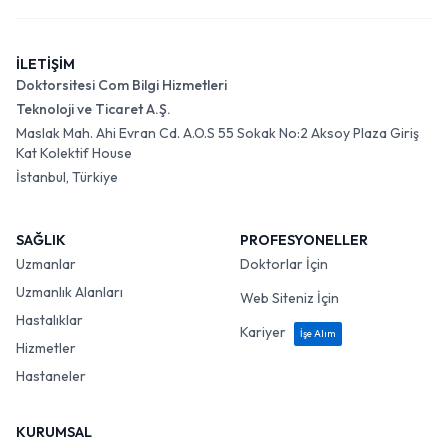
İLETİŞİM
Doktorsitesi Com Bilgi Hizmetleri
Teknoloji ve Ticaret A.Ş.
Maslak Mah. Ahi Evran Cd. A.O.S 55 Sokak No:2 Aksoy Plaza Giriş
Kat Kolektif House
İstanbul, Türkiye
SAĞLIK
PROFESYONELLER
Uzmanlar
Doktorlar İçin
Uzmanlık Alanları
Web Siteniz İçin
Hastalıklar
Kariyer
İşe Alım
Hizmetler
Hastaneler
KURUMSAL