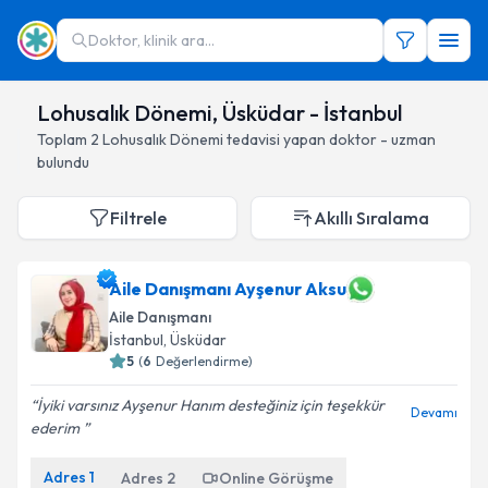
Doktor, klinik ara...
Lohusalık Dönemi, Üsküdar - İstanbul
Toplam
2
Lohusalık Dönemi
tedavisi yapan doktor - uzman
bulundu
Filtrele
Akıllı Sıralama
Aile Danışmanı Ayşenur Aksu
Aile Danışmanı
İstanbul
, Üsküdar
5
(
6
Değerlendirme)
İyiki varsınız Ayşenur Hanım desteğiniz için teşekkür
Devamı
ederim ️
Adres
1
Adres
2
Online Görüşme