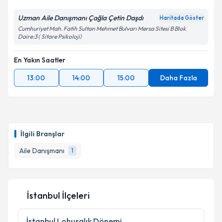
Uzman Aile Danışmanı Çağla Çetin Daşdı
Haritada Göster
Cumhuriyet Mah. Fatih Sultan Mehmet Bulvarı Mersa Sitesi B Blok
Daire:3 ( Sitare Psikoloji)
En Yakın Saatler
13:00
14:00
15:00
Daha Fazla
İlgili Branşlar
Aile Danışmanı
1
İstanbul İlçeleri
İstanbul
Lohusalık Dönemi