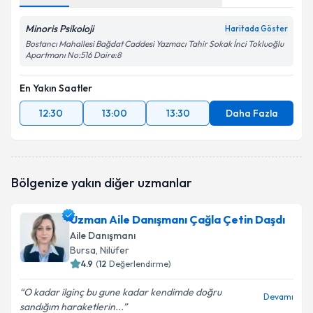
Minoris Psikoloji
Haritada Göster
Bostancı Mahallesi Bağdat Caddesi Yazmacı Tahir Sokak İnci Tokluoğlu
Apartmanı No:516 Daire:8
En Yakın Saatler
12:30
13:00
13:30
Daha Fazla
Bölgenize yakın diğer uzmanlar
Uzman Aile Danışmanı Çağla Çetin Daşdı
Aile Danışmanı
Bursa
, Nilüfer
4.9
(
12
Değerlendirme)
O kadar ilginç bu gune kadar kendimde doğru
Devamı
sandığım haraketlerin...