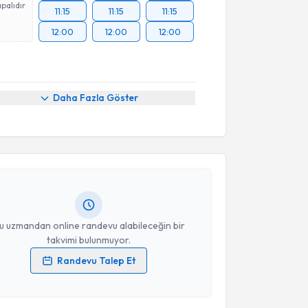
palıdır
11:15
11:15
11:15
12:00
12:00
12:00
Daha Fazla Göster
akvimi Talebi
manı Aslı Şen
için randevu takvimi talebi oluşturun.
andan randevu almanız için bir takvim
ında e-posta ile bilgilendireceğiz.
resiniz
u uzmandan online randevu alabileceğin bir
takvimi bulunmuyor.
Randevu Talep Et
 verilerimin işlenmesine ilişkin
Aydınlatma Metni
'ni
 ve kişisel verilerimin belirtilen kapsamda
esini kabul ediyorum.