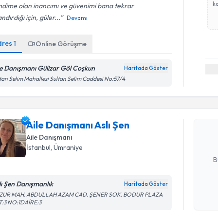
ka
ndime olan inancımı ve güvenimi bana tekrar
ndırdığı için, güler...
Devamı
dres
1
Online Görüşme
le Danışmanı Gülizar Göl Coşkun
Haritada Göster
Randevu T
tan Selim Mahallesi Sultan Selim Caddesi No:57/4
Aile Danış
Size bu uzm
Aile Danışmanı Aslı Şen
hazırlandığ
Aile Danışmanı
E-posta Ad
İstanbul
, Ümraniye
B
lı Şen Danışmanlık
Haritada Göster
Kişisel
ZUR MAH. ABDULLAH AZAM CAD. ŞENER SOK. BODUR PLAZA
T:3 NO:1DAİRE:3
okudum
işlenm