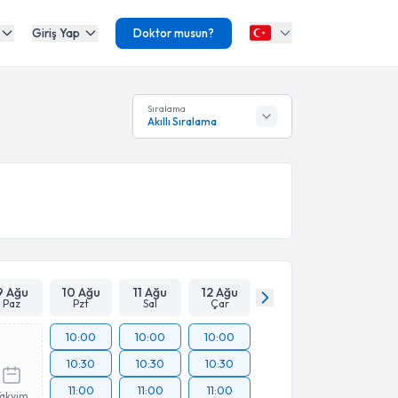
Giriş Yap
Doktor musun?
Sıralama
Akıllı Sıralama
9 Ağu
10 Ağu
11 Ağu
12 Ağu
Paz
Pzt
Sal
Çar
10:00
10:00
10:00
10:30
10:30
10:30
11:00
11:00
11:00
Takvim