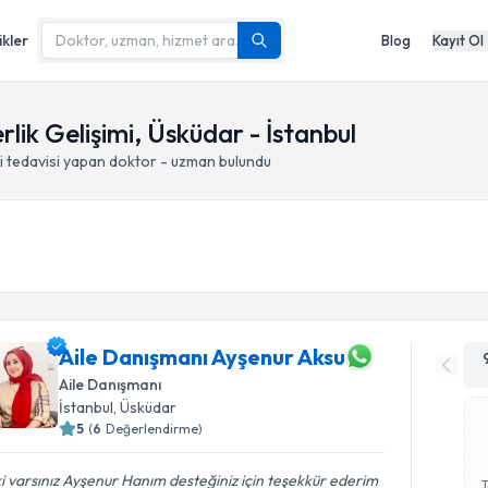
ikler
Blog
Kayıt Ol
lik Gelişimi, Üsküdar - İstanbul
i
tedavisi yapan doktor - uzman bulundu
Aile Danışmanı Ayşenur Aksu
Aile Danışmanı
İstanbul
, Üsküdar
5
(
6
Değerlendirme)
ki varsınız Ayşenur Hanım desteğiniz için teşekkür ederim