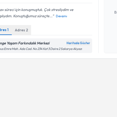
E-posta Ad
av süreci için konuşmuştuk. Çok stresliydim ve
B
ılıydım. Konuştuğumuz süreçte...
Devamı
dres
1
Adres
2
Kişisel
okudum
işlenm
nge Yaşam Farkındalık Merkezi
Haritada Göster
us Emre Mah. Ada Cad. No 234 Kat 3 Daire 2 Sakarya Akyazı