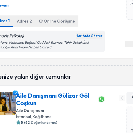
ka
evamı
dres
1
Adres
2
Online Görüşme
oris Psikoloji
Haritada Göster
tancı Mahallesi Bağdat Caddesi Yazmacı Tahir Sokak İnci
luoğlu Apartmanı No:516 Daire:8
enize yakın diğer uzmanlar
Aile Danışmanı Gülizar Göl
Coşkun
Aile Danışmanı
İstanbul
, Kağıthane
5
(
62
Değerlendirme)