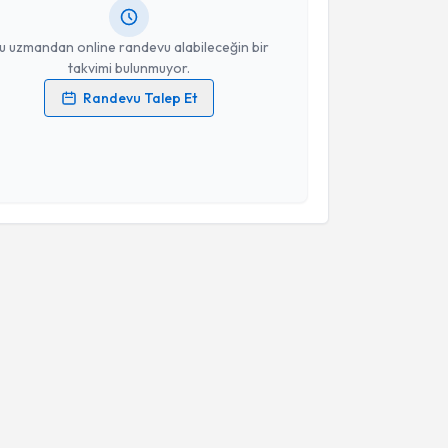
resiniz
u uzmandan online randevu alabileceğin bir
takvimi bulunmuyor.
Randevu Talep Et
 verilerimin işlenmesine ilişkin
Aydınlatma Metni
'ni
 ve kişisel verilerimin belirtilen kapsamda
esini kabul ediyorum.
Takvim Talebini Gönder