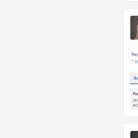
Ailede yas süreci
Ke
.
D
A
Fo
29
NO: