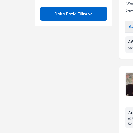
Üsküdar
Ke
Mezuniyet
kaza
Acı ile başa çıkmak
Daha Fazla Filtre
Ağrılı cinsel birliktelik
Ünvan
A
Aile-Çift Danışmanlığı
Aile Danışmanlığı
Aile Danışmanlığı
Ai
BAHÇEŞEHİR ÜNİVERSİTESİ
Sul
Aile (Evlilik, Çift) Danışmanlığı
Aile duygusal istismar
Aile Danışmanı
Aile İçi İletişim Sorunları
Aile ergen çatışması
Aile içi ilişkiler ve iletişim
Aile İçi İletişimsizlik
Aile İçi Pozisyonlar
Aile İçi İletişim
Aile içi roller
Aile içinde yaşanan travma
Aile içi şiddet
As
Aile Problemleri
HU
Aile Kriz Dönemleri
KA
Aile Rehberliği