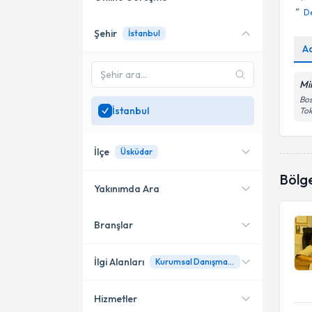
D
Şehir
İstanbul
Online danışmanlık sunan
A
uzmanları göster
Sadece
İstanbul
bölgesinde
Min
uzman ara
Bos
İstanbul
Tok
İlçe
Üsküdar
Bölg
Yakınımda Ara
Branşlar
Konumuma yakın uzmanları
Kadıköy
göster
Kağıthane
İlgi Alanları
Kurumsal Danışmanlık Ve Liderlik Gelişimi
Ümraniye
Hizmetler
Aile Danışmanı