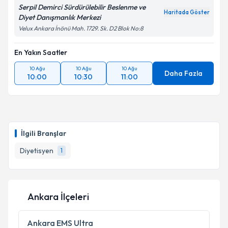
Serpil Demirci Sürdürülebilir Beslenme ve
Haritada Göster
Diyet Danışmanlık Merkezi
Velux Ankara İnönü Mah. 1729. Sk. D2 Blok No:8
En Yakın Saatler
10 Ağu
10 Ağu
10 Ağu
Daha Fazla
10:00
10:30
11:00
İlgili Branşlar
Diyetisyen
1
Ankara İlçeleri
Ankara
EMS Ultra