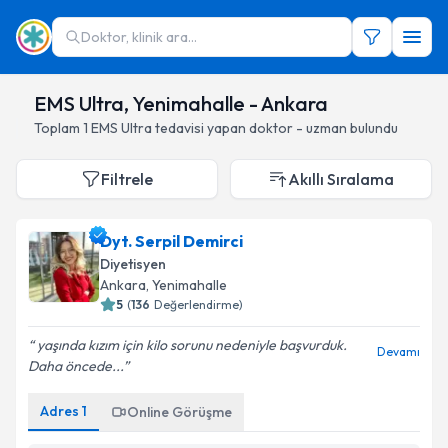
Doktor, klinik ara...
EMS Ultra, Yenimahalle - Ankara
Toplam
1
EMS Ultra
tedavisi yapan doktor - uzman bulundu
Filtrele
Akıllı Sıralama
Dyt. Serpil Demirci
Diyetisyen
Ankara
, Yenimahalle
5
(
136
Değerlendirme)
yaşında kızım için kilo sorunu nedeniyle başvurduk.
Devamı
Daha öncede...
Adres
1
Online Görüşme