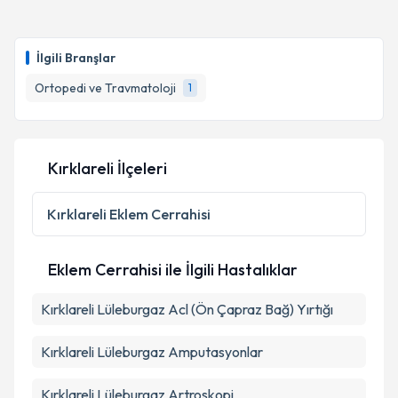
Op. Dr. Salih Şentürk
için randevu takvimi talebi
Takvim Talebini Gönder
oluşturun. Size bu uzmandan randevu almanız için bir
İlgili Branşlar
takvim hazırlandığında e-posta ile bilgilendireceğiz.
Ortopedi ve Travmatoloji
1
E-posta Adresiniz
Kırklareli İlçeleri
Kişisel verilerimin işlenmesine ilişkin
Aydınlatma
Metni
'ni okudum ve kişisel verilerimin belirtilen
Kırklareli
Eklem Cerrahisi
kapsamda işlenmesini kabul ediyorum.
Eklem Cerrahisi ile İlgili Hastalıklar
Takvim Talebini Gönder
Kırklareli Lüleburgaz Acl (Ön Çapraz Bağ) Yırtığı
Kırklareli Lüleburgaz Amputasyonlar
Kırklareli Lüleburgaz Artroskopi