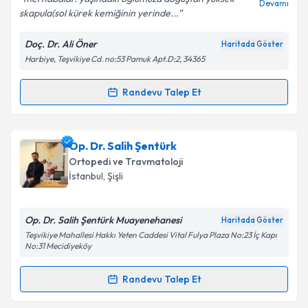
Devamı
skapula(sol kürek kemiğinin yerinde...
Doç. Dr. Ali Öner
Haritada Göster
Harbiye, Teşvikiye Cd. no:53 Pamuk Apt.D:2, 34365
Kişisel verilerimin işlenmesine ilişkin
Aydınlatma
Metni
'ni okudum ve kişisel verilerimin belirtilen
kapsamda işlenmesini kabul ediyorum.
Randevu Talep Et
Randevu Takvimi Talebi
Takvim Talebini Gönder
Doç. Dr. Ali Öner
için randevu takvimi talebi
Op. Dr. Salih Şentürk
oluşturun. Size bu uzmandan randevu almanız için bir
Ortopedi ve Travmatoloji
takvim hazırlandığında e-posta ile bilgilendireceğiz.
İstanbul
, Şişli
E-posta Adresiniz
Op. Dr. Salih Şentürk Muayenehanesi
Haritada Göster
Teşvikiye Mahallesi Hakkı Yeten Caddesi Vital Fulya Plaza No:23 İç Kapı
No:31 Mecidiyeköy
Kişisel verilerimin işlenmesine ilişkin
Aydınlatma
Randevu Talep Et
Metni
'ni okudum ve kişisel verilerimin belirtilen
Randevu Takvimi Talebi
kapsamda işlenmesini kabul ediyorum.