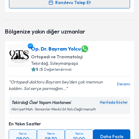
Randevu Talep Et
Randevu Takvimi Talebi
Op. Dr. Mehmet Özer Dökmeci
için randevu
Bölgenize yakın diğer uzmanlar
takvimi talebi oluşturun. Size bu uzmandan randevu
almanız için bir takvim hazırlandığında e-posta ile
bilgilendireceğiz.
Op. Dr. Bayram Yolcu
Ortopedi ve Travmatoloji
E-posta Adresiniz
Tekirdağ
, Süleymanpaşa
5
(
5
Değerlendirme)
Ortopedi doktoru Bayram bey’den çok memnun
Devamı
Kişisel verilerimin işlenmesine ilişkin
Aydınlatma
kaldım. Sol serçe parmağım...
Metni
'ni okudum ve kişisel verilerimin belirtilen
kapsamda işlenmesini kabul ediyorum.
Tekirdağ Özel Yaşam Hastanesi
Haritada Göster
Hürriyet Mah. Yamanlar Mevkii İst.Yolu Değirmenaltı
Takvim Talebini Gönder
En Yakın Saatler
Yarın
Yarın
Yarın
Daha Fazla
09:00
09:30
10:00