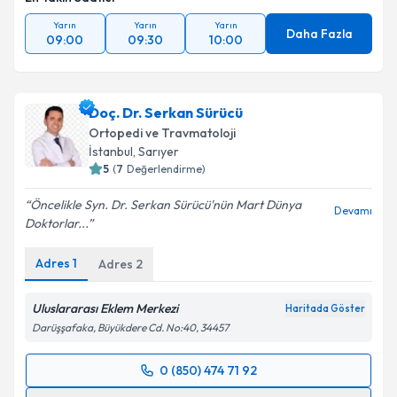
Yarın
Yarın
Yarın
Daha Fazla
09:00
09:30
10:00
Doç. Dr. Serkan Sürücü
Ortopedi ve Travmatoloji
İstanbul
, Sarıyer
5
(
7
Değerlendirme)
Öncelikle Syn. Dr. Serkan Sürücü'nün Mart Dünya
Devamı
Doktorlar...
Adres
1
Adres
2
Uluslararası Eklem Merkezi
Haritada Göster
Darüşşafaka, Büyükdere Cd. No:40, 34457
0 (850) 474 71 92
Randevu Takvimi Talebi