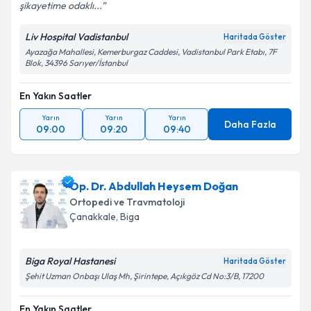
şikayetime odaklı...
Liv Hospital Vadistanbul
Haritada Göster
Ayazağa Mahallesi, Kemerburgaz Caddesi, Vadistanbul Park Etabı, 7F
Blok, 34396 Sarıyer/İstanbul
En Yakın Saatler
Yarın
Yarın
Yarın
Daha Fazla
09:00
09:20
09:40
Op. Dr. Abdullah Heysem Doğan
Ortopedi ve Travmatoloji
Çanakkale
, Biga
Biga Royal Hastanesi
Haritada Göster
Şehit Uzman Onbaşı Ulaş Mh, Şirintepe, Açıkgöz Cd No:3/B, 17200
En Yakın Saatler