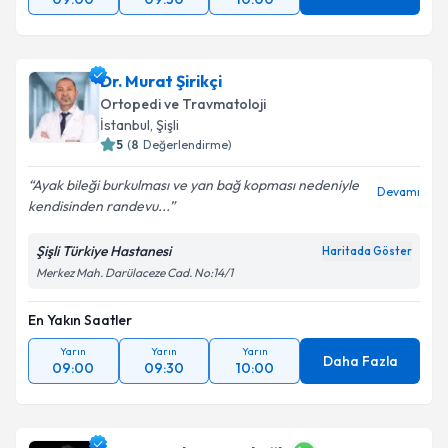
Dr. Murat Şirikçi
Ortopedi ve Travmatoloji
İstanbul
, Şişli
5
(
8
Değerlendirme)
Ayak bileği burkulması ve yan bağ kopması nedeniyle
Devamı
kendisinden randevu...
Şişli Türkiye Hastanesi
Haritada Göster
Merkez Mah. Darülaceze Cad. No:14/1
En Yakın Saatler
Yarın
Yarın
Yarın
Daha Fazla
09:00
09:30
10:00