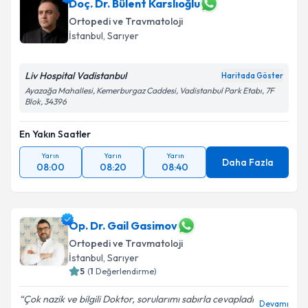
Doç. Dr. Bülent Karslıoğlu
Ortopedi ve Travmatoloji
İstanbul
, Sarıyer
Liv Hospital Vadistanbul
Haritada Göster
Ayazağa Mahallesi, Kemerburgaz Caddesi, Vadistanbul Park Etabı, 7F
Blok, 34396
En Yakın Saatler
Yarın
Yarın
Yarın
Daha Fazla
08:00
08:20
08:40
Op. Dr. Gail Gasimov
Ortopedi ve Travmatoloji
İstanbul
, Sarıyer
5
(
1
Değerlendirme)
Çok nazik ve bilgili Doktor, sorularımı sabırla cevapladı
Devamı