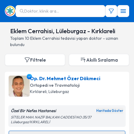
Doktor, klinik ara...
Eklem Cerrahisi, Lüleburgaz - Kırklareli
Toplam
10
Eklem Cerrahisi
tedavisi yapan doktor - uzman
bulundu
Filtrele
Akıllı Sıralama
Op. Dr. Mehmet Özer Dökmeci
Ortopedi ve Travmatoloji
Kırklareli
, Lüleburgaz
Özel Bir Nefes Hastanesi
Haritada Göster
SİTELER MAH. NAZİF BALKAN CADDESİ NO:35/37
Lüleburgaz/KIRKLARELİ