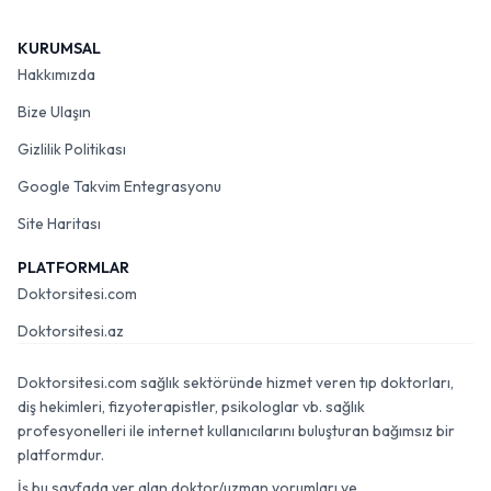
KURUMSAL
Hakkımızda
Bize Ulaşın
Gizlilik Politikası
Google Takvim Entegrasyonu
Site Haritası
PLATFORMLAR
Doktorsitesi.com
Doktorsitesi.az
Doktorsitesi.com sağlık sektöründe hizmet veren tıp doktorları,
diş hekimleri, fizyoterapistler, psikologlar vb. sağlık
profesyonelleri ile internet kullanıcılarını buluşturan bağımsız bir
platformdur.
İş bu sayfada yer alan doktor/uzman yorumları ve