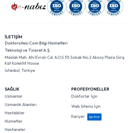
İLETİŞİM
Doktorsitesi Com Bilgi Hizmetleri
Teknoloji ve Ticaret A.Ş.
Maslak Mah. Ahi Evran Cd. A.O.S 55 Sokak No:2 Aksoy Plaza Giriş
Kat Kolektif House
İstanbul, Türkiye
SAĞLIK
PROFESYONELLER
Uzmanlar
Doktorlar İçin
Uzmanlık Alanları
Web Siteniz İçin
Hastalıklar
Kariyer
İşe Alım
Hizmetler
Hastaneler