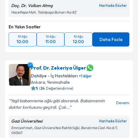
Doç. Dr. Volkan Atmış
Haritada Göster
Hacettepe Mah. Talatpaşa Bulvarı No:82
En Yakın Saatler
10 Ağu
10 Ağu
10 Ağu
Daha Fazla
10:00
11:00
12:00
Prof. Dr. Zekeriya Ülger
Dahiliye - İç Hastalıkları
+
1
diğer
Ankara
, Yenimahalle
5
(
24
Değerlendirme)
Yaşli babanneme oğlu gibi davrandı. Babannemin
Devamı
doktor korkusunu geçirdi. Çok...
Gazi Üniversitesi
Haritada Göster
Emniyet mah, Gazi Üniversitesi Rektörlüğü, Bandırma Cad. No:6/1,
06560