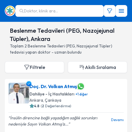
Doktor, klinik ara...
Beslenme Tedavileri (PEG, Nazojejunal
Tüpler), Ankara
Toplam
2
Beslenme Tedavileri (PEG, Nazojejunal Tüpler)
tedavisi yapan doktor - uzman bulundu
Filtrele
Akıllı Sıralama
Doç. Dr. Volkan Atmış
Dahiliye - İç Hastalıkları
+
1
diğer
Ankara
, Çankaya
4.8
(
2
Değerlendirme)
İnsülin direncine bağlı yaşadığım sağlık sorunları
Devamı
nedeniyle Sayın Volkan Atmış’a...