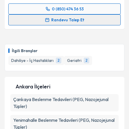
0 (850) 474 36 53
Randevu Takvimi Talebi
Randevu Talep Et
Prof. Dr. Zekeriya Ülger
için randevu takvimi talebi
oluşturun. Size bu uzmandan randevu almanız için bir
takvim hazırlandığında e-posta ile bilgilendireceğiz.
İlgili Branşlar
E-posta Adresiniz
Dahiliye - İç Hastalıkları
Geriatri
2
2
Kişisel verilerimin işlenmesine ilişkin
Aydınlatma
Ankara İlçeleri
Metni
'ni okudum ve kişisel verilerimin belirtilen
kapsamda işlenmesini kabul ediyorum.
Çankaya
Beslenme Tedavileri (PEG, Nazojejunal
Tüpler)
Takvim Talebini Gönder
Yenimahalle
Beslenme Tedavileri (PEG, Nazojejunal
Tüpler)