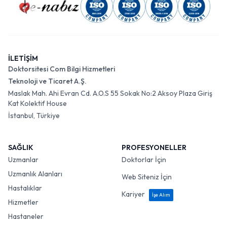
İLETİŞİM
Doktorsitesi Com Bilgi Hizmetleri
Teknoloji ve Ticaret A.Ş.
Maslak Mah. Ahi Evran Cd. A.O.S 55 Sokak No:2 Aksoy Plaza Giriş
Kat Kolektif House
İstanbul, Türkiye
SAĞLIK
PROFESYONELLER
Uzmanlar
Doktorlar İçin
Uzmanlık Alanları
Web Siteniz İçin
Hastalıklar
Kariyer
İşe Alım
Hizmetler
Hastaneler