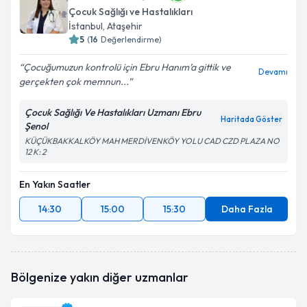
Çocuk Sağlığı ve Hastalıkları
İstanbul
, Ataşehir
5
(
16
Değerlendirme)
Çocuğumuzun kontrolü için Ebru Hanım’a gittik ve
Devamı
gerçekten çok memnun...
Çocuk Sağlığı Ve Hastalıkları Uzmanı Ebru
Haritada Göster
Şenol
KÜÇÜKBAKKALKÖY MAH MERDİVENKÖY YOLU CAD CZD PLAZA NO
12 K: 2
En Yakın Saatler
14:30
15:00
15:30
Daha Fazla
Bölgenize yakın diğer uzmanlar