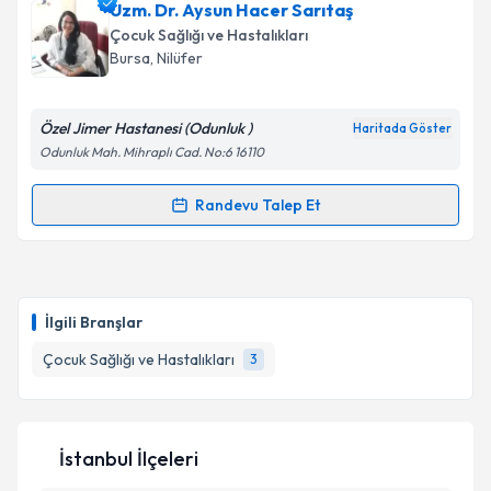
Uzm. Dr. Aysun Hacer Sarıtaş
Çocuk Sağlığı ve Hastalıkları
Bursa
, Nilüfer
Özel Jimer Hastanesi (Odunluk )
Haritada Göster
Odunluk Mah. Mihraplı Cad. No:6 16110
Randevu Talep Et
Randevu Takvimi Talebi
Uzm. Dr. Aysun Hacer Sarıtaş
için randevu takvimi
talebi oluşturun. Size bu uzmandan randevu almanız
İlgili Branşlar
için bir takvim hazırlandığında e-posta ile
bilgilendireceğiz.
Çocuk Sağlığı ve Hastalıkları
3
E-posta Adresiniz
İstanbul İlçeleri