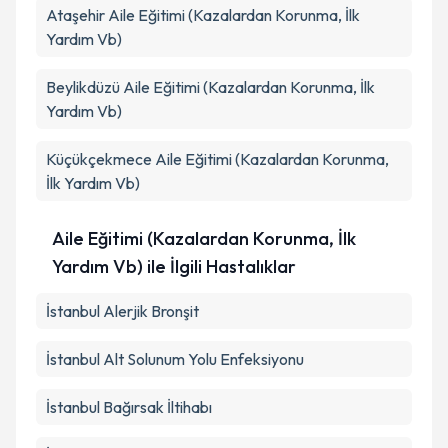
Ataşehir
Kişisel verilerimin işlenmesine ilişkin
Aile Eğitimi (Kazalardan Korunma, İlk
Aydınlatma
Metni
'ni okudum ve kişisel verilerimin belirtilen
Yardım Vb)
kapsamda işlenmesini kabul ediyorum.
Beylikdüzü
Aile Eğitimi (Kazalardan Korunma, İlk
Yardım Vb)
Takvim Talebini Gönder
Küçükçekmece
Aile Eğitimi (Kazalardan Korunma,
İlk Yardım Vb)
Aile Eğitimi (Kazalardan Korunma, İlk
Yardım Vb) ile İlgili Hastalıklar
İstanbul Alerjik Bronşit
İstanbul Alt Solunum Yolu Enfeksiyonu
İstanbul Bağırsak İltihabı