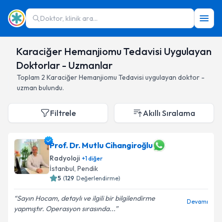
Doktor, klinik ara...
Karaciğer Hemanjiomu Tedavisi Uygulayan
Doktorlar - Uzmanlar
Toplam
2
Karaciğer Hemanjiomu Tedavisi
uygulayan doktor -
uzman bulundu.
Filtrele
Akıllı Sıralama
Prof. Dr. Mutlu Cihangiroğlu
Radyoloji
+
1
diğer
İstanbul
,
Pendik
5
(
129
Değerlendirme)
Sayın Hocam, detaylı ve ilgili bir bilgilendirme
Devamı
yapmıştır. Operasyon sırasında...