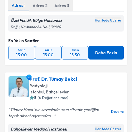
Adres
1
Adres
2
Adres
3
Özel Pendik Bölge Hastanesi
Haritada Göster
Doğu, Nevbahar Sk. No:1, 34890
En Yakın Saatler
Yarın
Yarın
Yarın
Daha Fazla
13:00
15:00
15:30
Prof. Dr. Tümay Bekci
Radyoloji
İstanbul
,
Bahçelievler
5
(
6
Değerlendirme)
Tümay Hoca' nın sayesinde uzun süredir çektiğim
Devamı
topuk dikeni ağrısından...
Bahçelievler Medipol Hastanesi
Haritada Göster