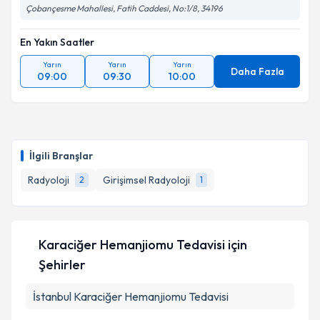
Çobançesme Mahallesi, Fatih Caddesi, No:1/8, 34196
En Yakın Saatler
Yarın
Yarın
Yarın
Daha Fazla
09:00
09:30
10:00
İlgili Branşlar
Radyoloji
Girişimsel Radyoloji
2
1
Karaciğer Hemanjiomu Tedavisi
için
Şehirler
İstanbul
Karaciğer Hemanjiomu Tedavisi