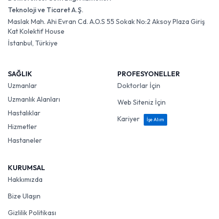
Teknoloji ve Ticaret A.Ş.
Maslak Mah. Ahi Evran Cd. A.O.S 55 Sokak No:2 Aksoy Plaza Giriş
Kat Kolektif House
İstanbul, Türkiye
SAĞLIK
PROFESYONELLER
Uzmanlar
Doktorlar İçin
Uzmanlık Alanları
Web Siteniz İçin
Hastalıklar
Kariyer
İşe Alım
Hizmetler
Hastaneler
KURUMSAL
Hakkımızda
Bize Ulaşın
Gizlilik Politikası