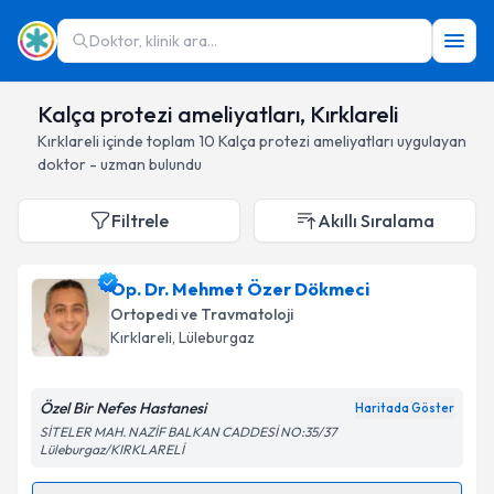
Doktor, klinik ara...
Kalça protezi ameliyatları, Kırklareli
Kırklareli
içinde toplam
10
Kalça protezi ameliyatları
uygulayan
doktor - uzman bulundu
Filtrele
Akıllı Sıralama
Op. Dr. Mehmet Özer Dökmeci
Ortopedi ve Travmatoloji
Kırklareli
, Lüleburgaz
Özel Bir Nefes Hastanesi
Haritada Göster
SİTELER MAH. NAZİF BALKAN CADDESİ NO:35/37
Lüleburgaz/KIRKLARELİ