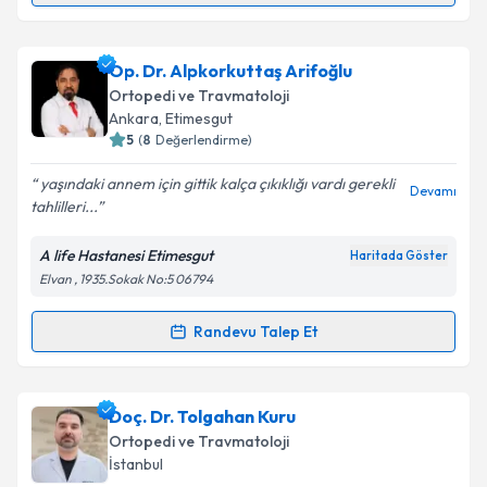
Metni
'ni okudum ve kişisel verilerimin belirtilen
kapsamda işlenmesini kabul ediyorum.
Op. Dr. Elshan Nabiyev
için randevu takvimi talebi
Op. Dr. Alpkorkuttaş Arifoğlu
oluşturun. Size bu uzmandan randevu almanız için bir
Takvim Talebini Gönder
Ortopedi ve Travmatoloji
takvim hazırlandığında e-posta ile bilgilendireceğiz.
Ankara
, Etimesgut
5
(
8
Değerlendirme)
E-posta Adresiniz
yaşındaki annem için gittik kalça çıkıklığı vardı gerekli
Devamı
tahlilleri...
A life Hastanesi Etimesgut
Haritada Göster
Kişisel verilerimin işlenmesine ilişkin
Aydınlatma
Elvan , 1935.Sokak No:5 06794
Metni
'ni okudum ve kişisel verilerimin belirtilen
kapsamda işlenmesini kabul ediyorum.
Randevu Talep Et
Randevu Takvimi Talebi
Takvim Talebini Gönder
Op. Dr. Alpkorkuttaş Arifoğlu
için randevu takvimi
Doç. Dr. Tolgahan Kuru
talebi oluşturun. Size bu uzmandan randevu almanız
Ortopedi ve Travmatoloji
için bir takvim hazırlandığında e-posta ile
İstanbul
bilgilendireceğiz.