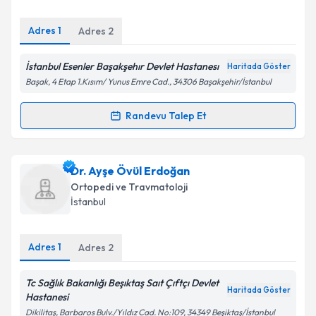
E-posta Adresiniz
Adres
1
Adres
2
İstanbul Esenler Başakşehır Devlet Hastanesı
Haritada Göster
Başak, 4 Etap 1.Kısım/ Yunus Emre Cad., 34306 Başakşehir/İstanbul
Kişisel verilerimin işlenmesine ilişkin
Aydınlatma
Metni
'ni okudum ve kişisel verilerimin belirtilen
Randevu Talep Et
Randevu Takvimi Talebi
kapsamda işlenmesini kabul ediyorum.
Takvim Talebini Gönder
Doç. Dr. Tolgahan Kuru
için randevu takvimi talebi
Dr. Ayşe Övül Erdoğan
oluşturun. Size bu uzmandan randevu almanız için bir
Ortopedi ve Travmatoloji
takvim hazırlandığında e-posta ile bilgilendireceğiz.
İstanbul
E-posta Adresiniz
Adres
1
Adres
2
Tc Sağlık Bakanlığı Beşıktaş Saıt Çıftçı Devlet
Haritada Göster
Kişisel verilerimin işlenmesine ilişkin
Aydınlatma
Hastanesi
Metni
'ni okudum ve kişisel verilerimin belirtilen
Dikilitaş, Barbaros Bulv./Yıldız Cad. No:109, 34349 Beşiktaş/İstanbul