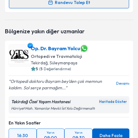
Randevu Talep Et
Randevu Takvimi Talebi
Op. Dr. Mehmet Özer Dökmeci
için randevu
Bölgenize yakın diğer uzmanlar
takvimi talebi oluşturun. Size bu uzmandan randevu
almanız için bir takvim hazırlandığında e-posta ile
bilgilendireceğiz.
Op. Dr. Bayram Yolcu
Ortopedi ve Travmatoloji
E-posta Adresiniz
Tekirdağ
, Süleymanpaşa
5
(
5
Değerlendirme)
Ortopedi doktoru Bayram bey’den çok memnun
Devamı
Kişisel verilerimin işlenmesine ilişkin
Aydınlatma
kaldım. Sol serçe parmağım...
Metni
'ni okudum ve kişisel verilerimin belirtilen
kapsamda işlenmesini kabul ediyorum.
Tekirdağ Özel Yaşam Hastanesi
Haritada Göster
Hürriyet Mah. Yamanlar Mevkii İst.Yolu Değirmenaltı
Takvim Talebini Gönder
En Yakın Saatler
Yarın
Yarın
16:30
Daha Fazla
09:00
09:30