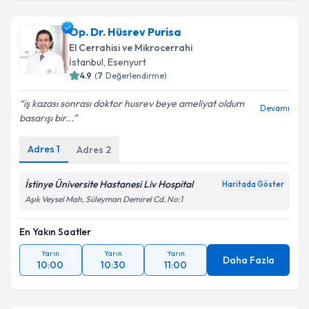
Prof. Dr. İbrahim Azboy
için randevu takvimi talebi
oluşturun. Size bu uzmandan randevu almanız için bir
Op. Dr. Hüsrev Purisa
takvim hazırlandığında e-posta ile bilgilendireceğiz.
El Cerrahisi ve Mikrocerrahi
E-posta Adresiniz
İstanbul
, Esenyurt
4.9
(
7
Değerlendirme)
iş kazası sonrası doktor husrev beye ameliyat oldum
Devamı
basarışı bir...
Kişisel verilerimin işlenmesine ilişkin
Aydınlatma
Metni
'ni okudum ve kişisel verilerimin belirtilen
Adres
1
Adres
2
kapsamda işlenmesini kabul ediyorum.
İstinye Üniversite Hastanesi Liv Hospital
Haritada Göster
Takvim Talebini Gönder
Aşık Veysel Mah, Süleyman Demirel Cd. No:1
En Yakın Saatler
Yarın
Yarın
Yarın
Daha Fazla
10:00
10:30
11:00