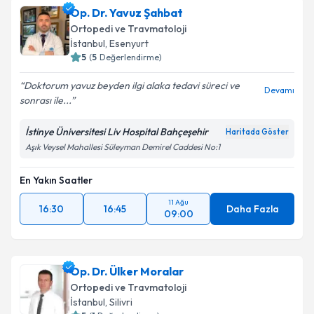
Op. Dr. Yavuz Şahbat
Ortopedi ve Travmatoloji
İstanbul
, Esenyurt
5
(
5
Değerlendirme)
Doktorum yavuz beyden ilgi alaka tedavi süreci ve
Devamı
sonrası ile...
İstinye Üniversitesi Liv Hospital Bahçeşehir
Haritada Göster
Aşık Veysel Mahallesi Süleyman Demirel Caddesi No:1
En Yakın Saatler
11 Ağu
16:30
16:45
Daha Fazla
09:00
Op. Dr. Ülker Moralar
Ortopedi ve Travmatoloji
İstanbul
, Silivri