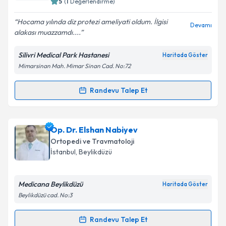
5
(
1
Değerlendirme)
Hocama yılında diz protezi ameliyati oldum. İlgisi
Devamı
alakası muazzamdı....
Silivri Medical Park Hastanesi
Haritada Göster
Mimarsinan Mah. Mimar Sinan Cad. No:72
Randevu Talep Et
Randevu Takvimi Talebi
Op. Dr. Ülker Moralar
için randevu takvimi talebi
Op. Dr. Elshan Nabiyev
oluşturun. Size bu uzmandan randevu almanız için bir
Ortopedi ve Travmatoloji
takvim hazırlandığında e-posta ile bilgilendireceğiz.
İstanbul
, Beylikdüzü
E-posta Adresiniz
Medicana Beylikdüzü
Haritada Göster
Beylikdüzü cad. No:3
Kişisel verilerimin işlenmesine ilişkin
Aydınlatma
Randevu Talep Et
Randevu Takvimi Talebi