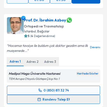
Prof. Dr. İbrahim Azboy
Ortopedi ve Travmatoloji
İstanbul
, Bağcılar
5
(
4
Değerlendirme)
Hocamızı tavsiye ile buldum çok doktor gezdim ama ilk
Devamı
muayenede...
Adres
1
Adres
2
Adres
3
Medipol Mega Üniversite Hastanesi
Haritada Göster
TEM Avrupa Otoyolu Göztepe Çıkışı No: 1
0 (850) 811 32 74
Randevu Takvimi Talebi
Randevu Talep Et