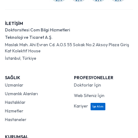
İLETİŞİM
Doktorsitesi Com Bilgi Hizmetleri
Teknoloji ve Ticaret A.Ş.
Maslak Mah. Ahi Evran Cd. A.O.S 55 Sokak No:2 Aksoy Plaza Giriş
Kat Kolektif House
İstanbul, Türkiye
SAĞLIK
PROFESYONELLER
Uzmanlar
Doktorlar İçin
Uzmanlık Alanları
Web Siteniz İçin
Hastalıklar
Kariyer
İşe Alım
Hizmetler
Hastaneler
KURUMSAL