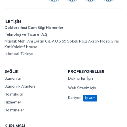
İLETİŞİM
Doktorsitesi Com Bilgi Hizmetleri
Teknoloji ve Ticaret A.Ş.
Maslak Mah. Ahi Evran Cd. A.O.S 55 Sokak No:2 Aksoy Plaza Giriş
Kat Kolektif House
İstanbul, Türkiye
SAĞLIK
PROFESYONELLER
Uzmanlar
Doktorlar İçin
Uzmanlık Alanları
Web Siteniz İçin
Hastalıklar
Kariyer
İşe Alım
Hizmetler
Hastaneler
KURUMSAL