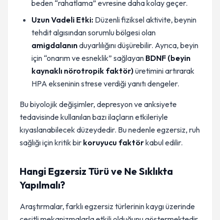
beden “rahatlama” evresine daha kolay geçer.
Uzun Vadeli Etki:
Düzenli fiziksel aktivite, beynin
tehdit algısından sorumlu bölgesi olan
amigdalanın
duyarlılığını düşürebilir. Ayrıca, beyin
için “onarım ve esneklik” sağlayan
BDNF (beyin
kaynaklı nörotropik faktör)
üretimini artırarak
HPA ekseninin strese verdiği yanıtı dengeler.
Bu biyolojik değişimler, depresyon ve anksiyete
tedavisinde kullanılan bazı ilaçların etkileriyle
kıyaslanabilecek düzeydedir. Bu nedenle egzersiz, ruh
sağlığı için kritik bir
koruyucu faktör
kabul edilir.
Hangi Egzersiz Türü ve Ne Sıklıkta
Yapılmalı?
Araştırmalar, farklı egzersiz türlerinin kaygı üzerinde
çeşitli mekanizmalarla etkili olduğunu göstermektedir.