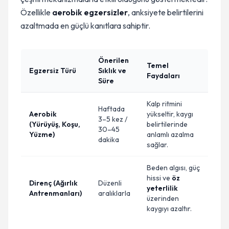
Özellikle
aerobik egzersizler
, anksiyete belirtilerini
azaltmada en güçlü kanıtlara sahiptir.
Önerilen
Temel
Egzersiz Türü
Sıklık ve
Faydaları
Süre
Kalp ritmini
Haftada
Aerobik
yükseltir, kaygı
3–5 kez /
(Yürüyüş, Koşu,
belirtilerinde
30–45
Yüzme)
anlamlı azalma
dakika
sağlar.
Beden algısı, güç
hissi ve
öz
Direnç (Ağırlık
Düzenli
yeterlilik
Antrenmanları)
aralıklarla
üzerinden
kaygıyı azaltır.