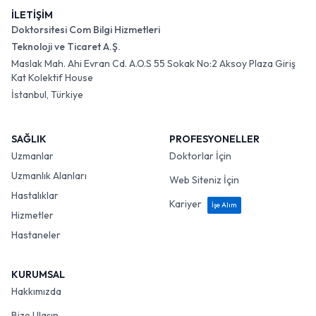
İLETİŞİM
Doktorsitesi Com Bilgi Hizmetleri
Teknoloji ve Ticaret A.Ş.
Maslak Mah. Ahi Evran Cd. A.O.S 55 Sokak No:2 Aksoy Plaza Giriş
Kat Kolektif House
İstanbul, Türkiye
SAĞLIK
PROFESYONELLER
Uzmanlar
Doktorlar İçin
Uzmanlık Alanları
Web Siteniz İçin
Hastalıklar
Kariyer
İşe Alım
Hizmetler
Hastaneler
KURUMSAL
Hakkımızda
Bize Ulaşın