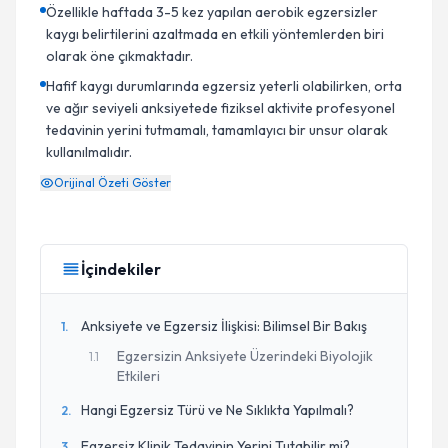
Özellikle haftada 3-5 kez yapılan aerobik egzersizler
kaygı belirtilerini azaltmada en etkili yöntemlerden biri
olarak öne çıkmaktadır.
Hafif kaygı durumlarında egzersiz yeterli olabilirken, orta
ve ağır seviyeli anksiyetede fiziksel aktivite profesyonel
tedavinin yerini tutmamalı, tamamlayıcı bir unsur olarak
kullanılmalıdır.
Orijinal Özeti Göster
İçindekiler
Anksiyete ve Egzersiz İlişkisi: Bilimsel Bir Bakış
1
.
Egzersizin Anksiyete Üzerindeki Biyolojik
1
.
1
Etkileri
Hangi Egzersiz Türü ve Ne Sıklıkta Yapılmalı?
2
.
Egzersiz Klinik Tedavinin Yerini Tutabilir mi?
3
.