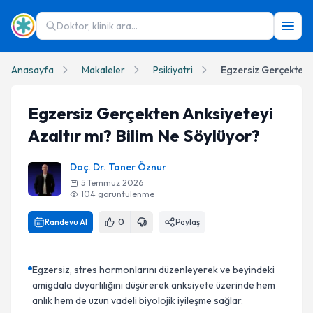
Doktor, klinik ara...
Anasayfa
Makaleler
Psikiyatri
Egzersiz Gerçekten Anksiyeteyi
Azaltır mı? Bilim Ne Söylüyor?
Doç. Dr. Taner Öznur
5 Temmuz 2026
104
görüntülenme
Randevu Al
0
Paylaş
Egzersiz, stres hormonlarını düzenleyerek ve beyindeki
amigdala duyarlılığını düşürerek anksiyete üzerinde hem
anlık hem de uzun vadeli biyolojik iyileşme sağlar.