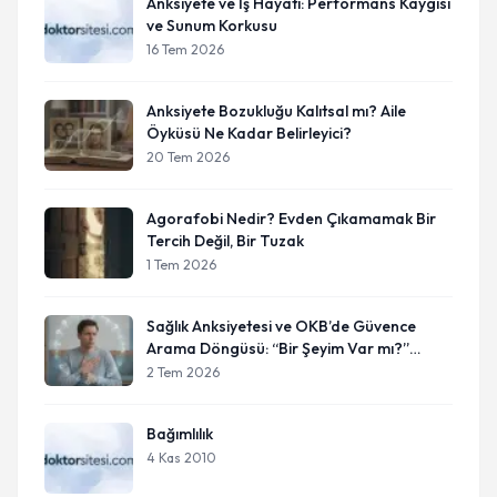
Anksiyete ve İş Hayatı: Performans Kaygısı
ve Sunum Korkusu
16 Tem 2026
Anksiyete Bozukluğu Kalıtsal mı? Aile
Öyküsü Ne Kadar Belirleyici?
20 Tem 2026
Agorafobi Nedir? Evden Çıkamamak Bir
Tercih Değil, Bir Tuzak
1 Tem 2026
Sağlık Anksiyetesi ve OKB’de Güvence
Arama Döngüsü: “Bir Şeyim Var mı?”
Sorusu Neden Hiç Bitmiyor?
2 Tem 2026
Bağımlılık
4 Kas 2010