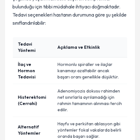
bulunduğu için tıbbi müdahale ihtiyacı doğmaktadır.
Tedavi seçenekleri hastanın durumuna göre şu şekilde
sınıflandırılabilir:
Tedavi
Açıklama ve Etkinlik
Yöntemi
İlaç ve
Hormonlu spiraller ve ilaçlar
Hormon
kanamayı azaltabilir ancak
Tedavisi
başarı oranı genellikle düşüktür.
Adenomiyozis dokusu rahimden
Histerektomi
net sınırlarla ayrılamadığı için
(Cerrahi)
rahmin tamamının alınması tercih
edilir.
Hayfu ve perkütan ablasyon gibi
Alternatif
yöntemler fokal vakalarda belirli
Yöntemler
oranda başarı sağlar.