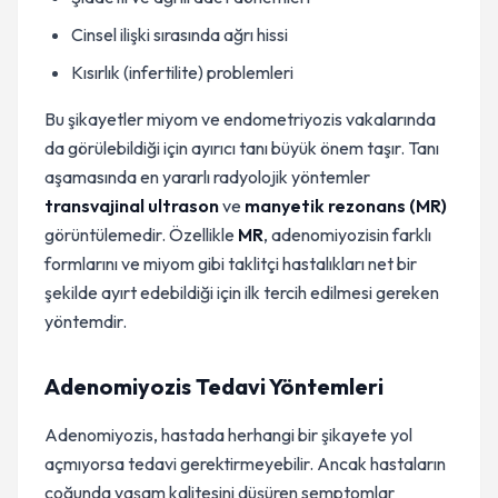
Cinsel ilişki sırasında ağrı hissi
Kısırlık (infertilite) problemleri
Bu şikayetler miyom ve endometriyozis vakalarında
da görülebildiği için ayırıcı tanı büyük önem taşır. Tanı
aşamasında en yararlı radyolojik yöntemler
transvajinal ultrason
ve
manyetik rezonans (MR)
görüntülemedir. Özellikle
MR
, adenomiyozisin farklı
formlarını ve miyom gibi taklitçi hastalıkları net bir
şekilde ayırt edebildiği için ilk tercih edilmesi gereken
yöntemdir.
Adenomiyozis Tedavi Yöntemleri
Adenomiyozis, hastada herhangi bir şikayete yol
açmıyorsa tedavi gerektirmeyebilir. Ancak hastaların
çoğunda yaşam kalitesini düşüren semptomlar