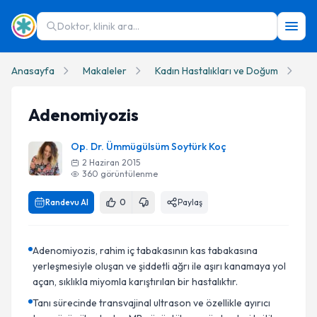
Doktor, klinik ara...
Anasayfa
Makaleler
Kadın Hastalıkları ve Doğum
A
Adenomiyozis
Op. Dr. Ümmügülsüm Soytürk Koç
2 Haziran 2015
360
görüntülenme
Randevu Al
0
Paylaş
Adenomiyozis, rahim iç tabakasının kas tabakasına
yerleşmesiyle oluşan ve şiddetli ağrı ile aşırı kanamaya yol
açan, sıklıkla miyomla karıştırılan bir hastalıktır.
Tanı sürecinde transvajinal ultrason ve özellikle ayırıcı