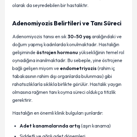
olarak da seyredebilen bir hastalıktır.
Adenomiyozis Belirtileri ve Tanı Süreci
Adenomiyozis tanısı en sık
30-50 yaş
aralığındaki ve
doğum yapmış kadınlarda konulmaktadır. Hastalığın
gelişiminde
östrojen hormonu
yüksekliğinin temel rol
oynadığına inanılmaktadır. Bu sebeple, yine östrojene
bağlı gelişen miyom ve
endometriyozis
(rahim iç
tabakasının rahim dışı organlarda bulunması) gibi
rahatsızlıklarla sıklıkla birlikte görülür. Hastalık yaygın
olmasına rağmen tanı koyma süreci oldukça titizlik
gerektirir.
Hastalığın en önemli klinik bulguları şunlardır:
Adet kanamalarında artış
(aşırı kanama)
Şiddetli ve ağrılı adet dönemleri