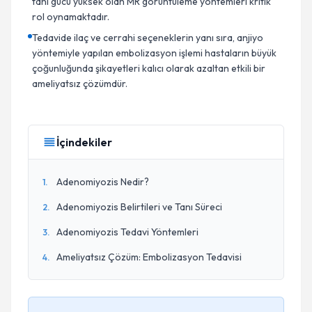
tanı gücü yüksek olan MR görüntüleme yöntemleri kritik
rol oynamaktadır.
Tedavide ilaç ve cerrahi seçeneklerin yanı sıra, anjiyo
yöntemiyle yapılan embolizasyon işlemi hastaların büyük
çoğunluğunda şikayetleri kalıcı olarak azaltan etkili bir
ameliyatsız çözümdür.
İçindekiler
Adenomiyozis Nedir?
1
.
Adenomiyozis Belirtileri ve Tanı Süreci
2
.
Adenomiyozis Tedavi Yöntemleri
3
.
Ameliyatsız Çözüm: Embolizasyon Tedavisi
4
.