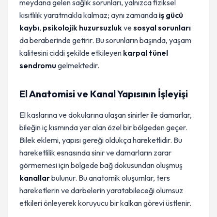
meydana gelen sağlık sorunları, yalnızca fiziksel
kısıtlılık yaratmakla kalmaz; aynı zamanda
iş gücü
kaybı
,
psikolojik huzursuzluk
ve
sosyal sorunları
da beraberinde getirir. Bu sorunların başında, yaşam
kalitesini ciddi şekilde etkileyen
karpal tünel
sendromu
gelmektedir.
El Anatomisi ve Kanal Yapısının İşleyişi
El kaslarına ve dokularına ulaşan sinirler ile damarlar,
bileğin iç kısmında yer alan özel bir bölgeden geçer.
Bilek eklemi, yapısı gereği oldukça hareketlidir. Bu
hareketlilik esnasında sinir ve damarların zarar
görmemesi için bölgede bağ dokusundan oluşmuş
kanallar
bulunur. Bu anatomik oluşumlar, ters
hareketlerin ve darbelerin yaratabileceği olumsuz
etkileri önleyerek koruyucu bir kalkan görevi üstlenir.