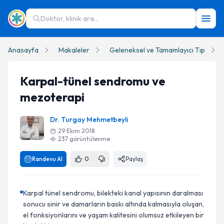
Doktor, klinik ara...
Anasayfa
Makaleler
Geleneksel ve Tamamlayıcı Tıp
Karpal-tünel sendromu ve
mezoterapi
Dr. Turgay Mehmetbeyli
29 Ekim 2018
237
görüntülenme
Randevu Al
0
Paylaş
Karpal tünel sendromu, bilekteki kanal yapısının daralması
sonucu sinir ve damarların baskı altında kalmasıyla oluşan,
el fonksiyonlarını ve yaşam kalitesini olumsuz etkileyen bir