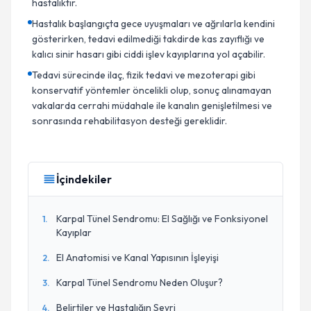
hastalıktır.
Hastalık başlangıçta gece uyuşmaları ve ağrılarla kendini
gösterirken, tedavi edilmediği takdirde kas zayıflığı ve
kalıcı sinir hasarı gibi ciddi işlev kayıplarına yol açabilir.
Tedavi sürecinde ilaç, fizik tedavi ve mezoterapi gibi
konservatif yöntemler öncelikli olup, sonuç alınamayan
vakalarda cerrahi müdahale ile kanalın genişletilmesi ve
sonrasında rehabilitasyon desteği gereklidir.
İçindekiler
Karpal Tünel Sendromu: El Sağlığı ve Fonksiyonel
1
.
Kayıplar
El Anatomisi ve Kanal Yapısının İşleyişi
2
.
Karpal Tünel Sendromu Neden Oluşur?
3
.
Belirtiler ve Hastalığın Seyri
4
.