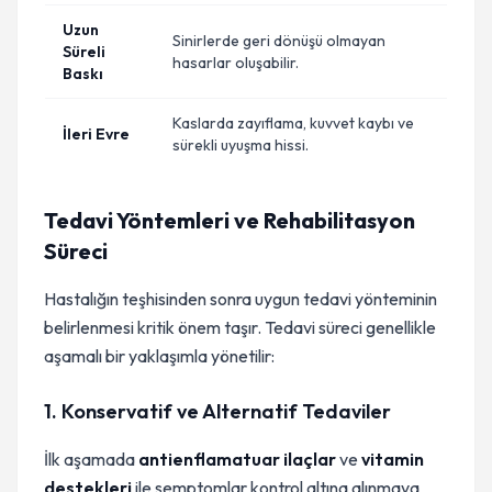
Uzun
Sinirlerde geri dönüşü olmayan
Süreli
hasarlar oluşabilir.
Baskı
Kaslarda zayıflama, kuvvet kaybı ve
İleri Evre
sürekli uyuşma hissi.
Tedavi Yöntemleri ve Rehabilitasyon
Süreci
Hastalığın teşhisinden sonra uygun tedavi yönteminin
belirlenmesi kritik önem taşır. Tedavi süreci genellikle
aşamalı bir yaklaşımla yönetilir:
1. Konservatif ve Alternatif Tedaviler
İlk aşamada
antienflamatuar ilaçlar
ve
vitamin
destekleri
ile semptomlar kontrol altına alınmaya