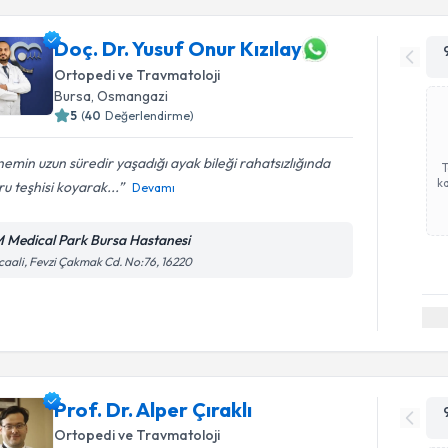
Doç. Dr. Yusuf Onur Kızılay
Ortopedi ve Travmatoloji
Bursa
, Osmangazi
5
(
40
Değerlendirme)
emin uzun süredir yaşadığı ayak bileği rahatsızlığında
ka
u teşhisi koyarak...
Devamı
 Medical Park Bursa Hastanesi
caali, Fevzi Çakmak Cd. No:76, 16220
Prof. Dr. Alper Çıraklı
Ortopedi ve Travmatoloji