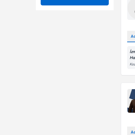
Çocuk Dirsek Çevresi Kırıkları
Ünvan
Ayak ve ayak bileği artrodezi
Kırık
Fiberoptik eklem muayenesi
TRAKYA ÜNİVERSİTESİ
Koksa Vara
A
Laminektomi
Dr.
Suprakondiler Humerus
Latarjet ameliyatı
İz
Fraktürü
Ha
Menisektomi
Koz
A