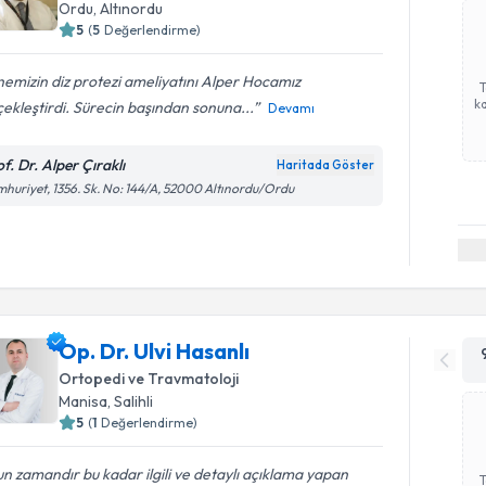
Ordu
, Altınordu
5
(
5
Değerlendirme)
emizin diz protezi ameliyatını Alper Hocamız
ka
ekleştirdi. Sürecin başından sonuna...
Devamı
f. Dr. Alper Çıraklı
Haritada Göster
huriyet, 1356. Sk. No: 144/A, 52000 Altınordu/Ordu
Op. Dr. Ulvi Hasanlı
Ortopedi ve Travmatoloji
Manisa
, Salihli
5
(
1
Değerlendirme)
n zamandır bu kadar ilgili ve detaylı açıklama yapan