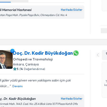
şli Memorial Hastanesi
Haritada Göster
tan Paşa Mah. Piyale Paşa Bulv, Okmeydanı Cd. No: 4
Doç. Dr. Kadir Büyükdoğan
Ortopedi ve Travmatoloji
Ankara
, Çankaya
5
(
14
Değerlendirme)
ili güler yüzlü güven veren yaklaşımı sabrı için çok
ka
kkür...
Devamı
ç. Dr. Kadir Büyükdoğan
Haritada Göster
ılırmak Mah. 1443. Cad. No :25 A Blok Usta 1071 Plaza Kat:8 Ofis