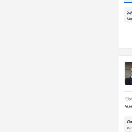
Şi
Kap
İlg
teşe
Do
Kız