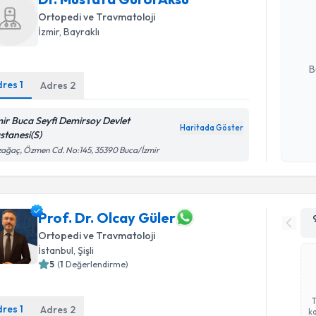
Size bu uzm
Ortopedi ve Travmatoloji
hazırlandığ
İzmir
, Bayraklı
E-posta Ad
B
dres
1
Adres
2
Kişisel
mir Buca Seyfi Demirsoy Devlet
Haritada Göster
okudum
stanesi(S)
işlenm
ağaç, Özmen Cd. No:145, 35390 Buca/İzmir
Prof. Dr. Olcay Güler
Ortopedi ve Travmatoloji
İstanbul
, Şişli
5
(
1
Değerlendirme)
dres
1
Adres
2
ka