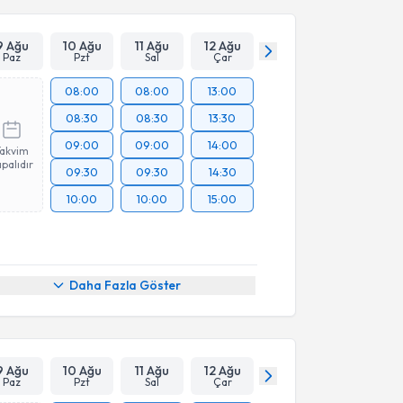
9 Ağu
10 Ağu
11 Ağu
12 Ağu
Paz
Pzt
Sal
Çar
08:00
08:00
13:00
08:30
08:30
13:30
09:00
09:00
14:00
Takvim
palıdır
09:30
09:30
14:30
10:00
10:00
15:00
Daha Fazla Göster
9 Ağu
10 Ağu
11 Ağu
12 Ağu
Paz
Pzt
Sal
Çar