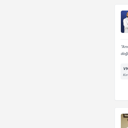
Ann
doğr
VM
Kır