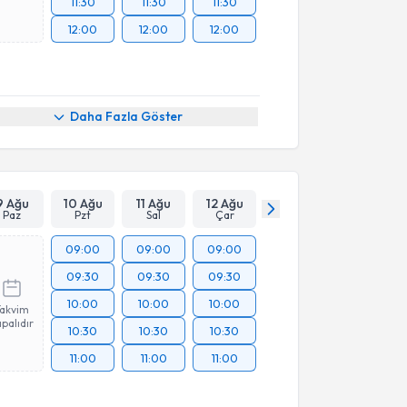
11:30
11:30
11:30
12:00
12:00
12:00
Daha Fazla Göster
9 Ağu
10 Ağu
11 Ağu
12 Ağu
Paz
Pzt
Sal
Çar
09:00
09:00
09:00
09:30
09:30
09:30
10:00
10:00
10:00
Takvim
palıdır
10:30
10:30
10:30
11:00
11:00
11:00