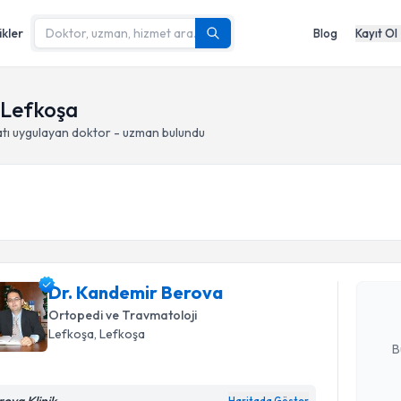
ikler
Blog
Kayıt Ol
- Lefkoşa
tı
uygulayan doktor - uzman bulundu
Randevu T
Dr. Kande
Size bu uzm
Dr. Kandemir Berova
hazırlandığ
Ortopedi ve Travmatoloji
E-posta Ad
Lefkoşa
, Lefkoşa
B