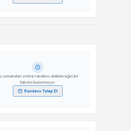
 verilerimin işlenmesine ilişkin
Aydınlatma Metni
'ni
 ve kişisel verilerimin belirtilen kapsamda
esini kabul ediyorum.
akvimi Talebi
Takvim Talebini Gönder
lebiler
için randevu takvimi talebi oluşturun. Size bu
ndevu almanız için bir takvim hazırlandığında e-
lgilendireceğiz.
resiniz
u uzmandan online randevu alabileceğin bir
takvimi bulunmuyor.
Randevu Talep Et
 verilerimin işlenmesine ilişkin
Aydınlatma Metni
'ni
 ve kişisel verilerimin belirtilen kapsamda
akvimi Talebi
esini kabul ediyorum.
Takvim Talebini Gönder
fa Gürol Aksu
için randevu takvimi talebi oluşturun.