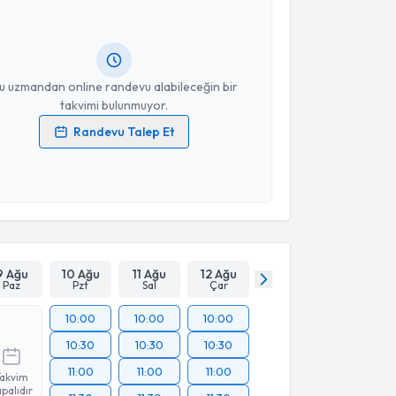
andan randevu almanız için bir takvim
ında e-posta ile bilgilendireceğiz.
resiniz
u uzmandan online randevu alabileceğin bir
takvimi bulunmuyor.
Randevu Talep Et
 verilerimin işlenmesine ilişkin
Aydınlatma Metni
'ni
 ve kişisel verilerimin belirtilen kapsamda
esini kabul ediyorum.
Takvim Talebini Gönder
9 Ağu
10 Ağu
11 Ağu
12 Ağu
Paz
Pzt
Sal
Çar
10:00
10:00
10:00
10:30
10:30
10:30
11:00
11:00
11:00
Takvim
palıdır