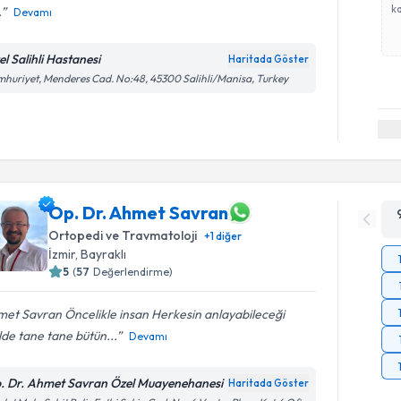
ka
.
Devamı
el Salihli Hastanesi
Haritada Göster
huriyet, Menderes Cad. No:48, 45300 Salihli/Manisa, Turkey
Op. Dr. Ahmet Savran
Ortopedi ve Travmatoloji
+
1
diğer
İzmir
, Bayraklı
5
(
57
Değerlendirme)
et Savran Öncelikle insan Herkesin anlayabileceği
lde tane tane bütün...
Devamı
. Dr. Ahmet Savran Özel Muayenehanesi
Haritada Göster