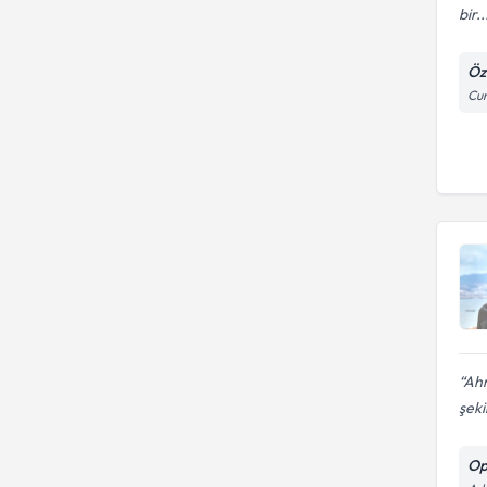
bir..
Öz
Cum
Ahm
şeki
Op