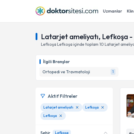
Uzmanlar
Klin
Latarjet ameliyatı, Lefkoşa 
Lefkoşa
Lefkoşa
içinde toplam
10
Latarjet ameliya
İlgili Branşlar
Ortopedi ve Travmatoloji
1
Aktif Filtreler
Latarjet ameliyatı
Lefkoşa
Lefkoşa
Şehir
Lefkoşa