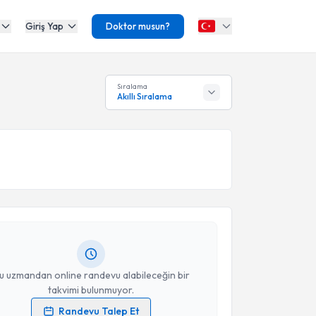
Giriş Yap
Doktor musun?
Sıralama
Akıllı Sıralama
akvimi Talebi
mir Berova
için randevu takvimi talebi oluşturun.
andan randevu almanız için bir takvim
ında e-posta ile bilgilendireceğiz.
resiniz
u uzmandan online randevu alabileceğin bir
takvimi bulunmuyor.
Randevu Talep Et