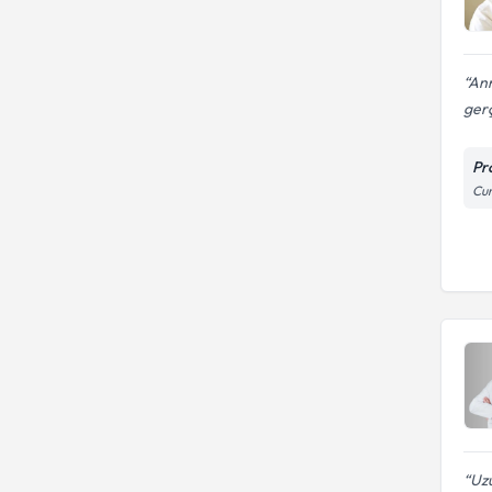
Ann
gerç
Pro
Cum
Uzu