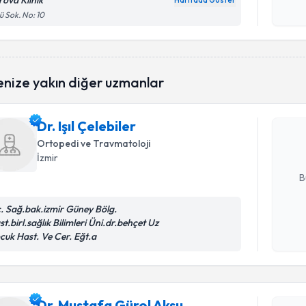
rova Klinik
Haritada Göster
Kişisel
ü Sok. No: 10
okudum
işlenm
Randevu T
enize yakın diğer uzmanlar
Dr. Işıl Çe
uzmandan ra
Dr. Işıl Çelebiler
posta ile bi
Ortopedi ve Travmatoloji
İzmir
E-posta Ad
B
c. Sağ.bak.izmir Güney Bölg.
t.birl.sağlık Bilimleri Üni.dr.behçet Uz
Kişisel
cuk Hast. Ve Cer. Eğt.a
okudum
Randevu T
işlenm
Dr. Musta
Dr. Mustafa Gürol Aksu