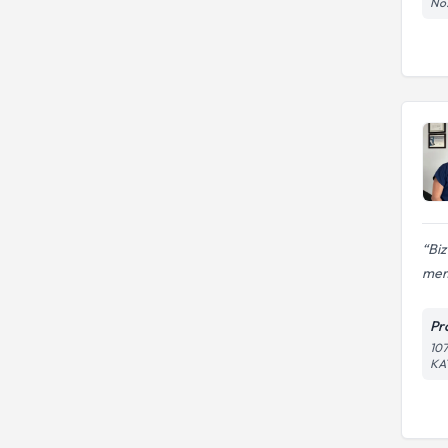
No
Biz
mem
Pr
10
KA