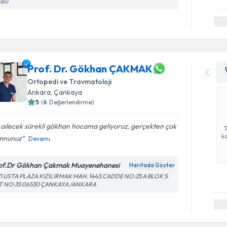
:60
Prof. Dr. Gökhan ÇAKMAK
Ortopedi ve Travmatoloji
Ankara
, Çankaya
5
(
6
Değerlendirme)
 ailecek sürekli gökhan hocama geliyoruz, gerçekten çok
ka
nunuz
Devamı
of.Dr Gökhan Çakmak Muayenehanesi
Haritada Göster
71 USTA PLAZA KIZILIRMAK MAH. 1443.CADDE NO:25 A BLOK 5.
T NO:35 06530 ÇANKAYA /ANKARA