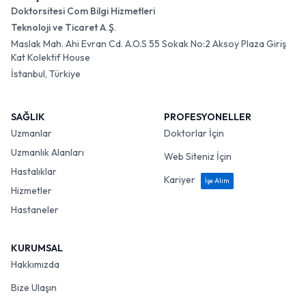
Doktorsitesi Com Bilgi Hizmetleri
Teknoloji ve Ticaret A.Ş.
Maslak Mah. Ahi Evran Cd. A.O.S 55 Sokak No:2 Aksoy Plaza Giriş
Kat Kolektif House
İstanbul, Türkiye
SAĞLIK
PROFESYONELLER
Uzmanlar
Doktorlar İçin
Uzmanlık Alanları
Web Siteniz İçin
Hastalıklar
Kariyer
İşe Alım
Hizmetler
Hastaneler
KURUMSAL
Hakkımızda
Bize Ulaşın