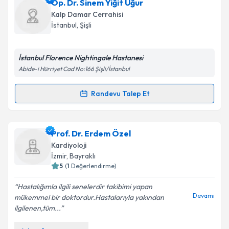
Ass. Dr. Pınar Özmen
için randevu takvimi talebi
Op. Dr. Sinem Yiğit Uğur
oluşturun. Size bu uzmandan randevu almanız için bir
Kalp Damar Cerrahisi
takvim hazırlandığında e-posta ile bilgilendireceğiz.
İstanbul
, Şişli
E-posta Adresiniz
İstanbul Florence Nightingale Hastanesi
Abide-i Hürriyet Cad No:166 Şişli/İstanbul
Kişisel verilerimin işlenmesine ilişkin
Aydınlatma
Randevu Talep Et
Randevu Takvimi Talebi
Metni
'ni okudum ve kişisel verilerimin belirtilen
kapsamda işlenmesini kabul ediyorum.
Op. Dr. Sinem Yiğit Uğur
için randevu takvimi talebi
Prof. Dr. Erdem Özel
oluşturun. Size bu uzmandan randevu almanız için bir
Takvim Talebini Gönder
Kardiyoloji
takvim hazırlandığında e-posta ile bilgilendireceğiz.
İzmir
, Bayraklı
5
(
1
Değerlendirme)
E-posta Adresiniz
Hastalığımla ilgili senelerdir takibimi yapan
Devamı
mükemmel bir doktordur.Hastalarıyla yakından
ilgilenen,tüm...
Kişisel verilerimin işlenmesine ilişkin
Aydınlatma