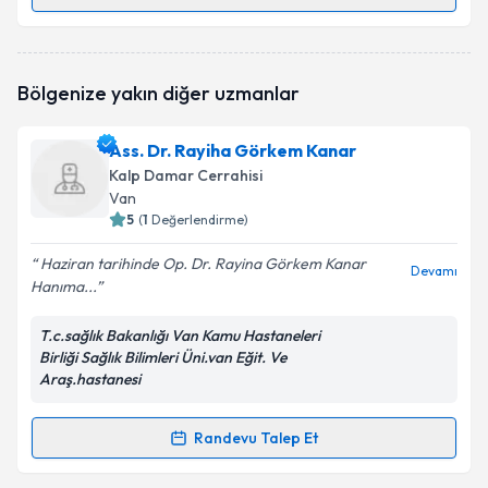
Randevu Takvimi Talebi
Uzm. Dr. Kerim Jaberi
için randevu takvimi talebi
Bölgenize yakın diğer uzmanlar
oluşturun. Size bu uzmandan randevu almanız için bir
takvim hazırlandığında e-posta ile bilgilendireceğiz.
Ass. Dr. Rayiha Görkem Kanar
E-posta Adresiniz
Kalp Damar Cerrahisi
Van
5
(
1
Değerlendirme)
Haziran tarihinde Op. Dr. Rayina Görkem Kanar
Kişisel verilerimin işlenmesine ilişkin
Aydınlatma
Devamı
Hanıma...
Metni
'ni okudum ve kişisel verilerimin belirtilen
kapsamda işlenmesini kabul ediyorum.
T.c.sağlık Bakanlığı Van Kamu Hastaneleri
Birliği Sağlık Bilimleri Üni.van Eğit. Ve
Araş.hastanesi
Takvim Talebini Gönder
Randevu Talep Et
Randevu Takvimi Talebi