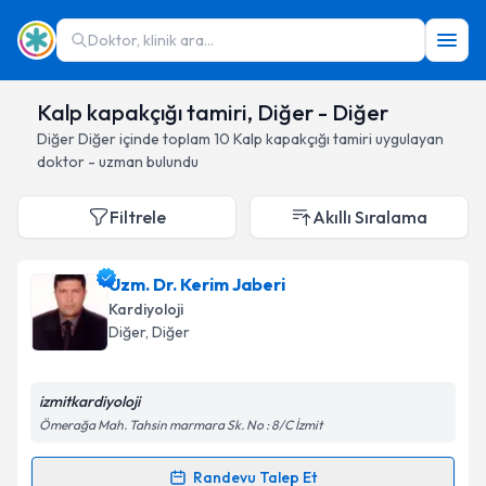
Doktor, klinik ara...
Kalp kapakçığı tamiri, Diğer - Diğer
Diğer
Diğer
içinde toplam
10
Kalp kapakçığı tamiri
uygulayan
doktor - uzman bulundu
Filtrele
Akıllı Sıralama
Uzm. Dr. Kerim Jaberi
Kardiyoloji
Diğer
, Diğer
izmitkardiyoloji
Ömerağa Mah. Tahsin marmara Sk. No : 8/C İzmit
Randevu Talep Et