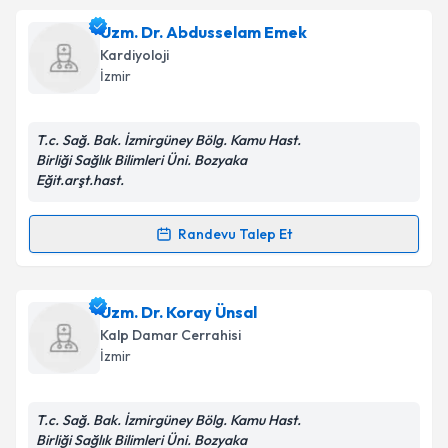
Ass. Dr. Rayiha Görkem Kanar
için randevu takvimi
Uzm. Dr. Abdusselam Emek
talebi oluşturun. Size bu uzmandan randevu almanız
Kardiyoloji
için bir takvim hazırlandığında e-posta ile
İzmir
bilgilendireceğiz.
E-posta Adresiniz
T.c. Sağ. Bak. İzmirgüney Bölg. Kamu Hast.
Birliği Sağlık Bilimleri Üni. Bozyaka
Eğit.arşt.hast.
Kişisel verilerimin işlenmesine ilişkin
Aydınlatma
Randevu Talep Et
Randevu Takvimi Talebi
Metni
'ni okudum ve kişisel verilerimin belirtilen
kapsamda işlenmesini kabul ediyorum.
Uzm. Dr. Abdusselam Emek
için randevu takvimi
Uzm. Dr. Koray Ünsal
talebi oluşturun. Size bu uzmandan randevu almanız
Takvim Talebini Gönder
Kalp Damar Cerrahisi
için bir takvim hazırlandığında e-posta ile
İzmir
bilgilendireceğiz.
E-posta Adresiniz
T.c. Sağ. Bak. İzmirgüney Bölg. Kamu Hast.
Birliği Sağlık Bilimleri Üni. Bozyaka