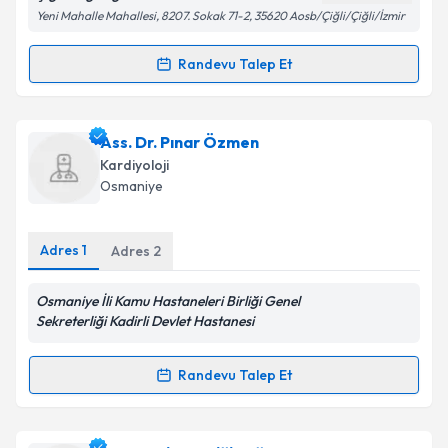
Kişisel verilerimin işlenmesine ilişkin
Aydınlatma
Yeni Mahalle Mahallesi, 8207. Sokak 71-2, 35620 Aosb/Çiğli/Çiğli/İzmir
Metni
'ni okudum ve kişisel verilerimin belirtilen
kapsamda işlenmesini kabul ediyorum.
Randevu Talep Et
Randevu Takvimi Talebi
Takvim Talebini Gönder
Ass. Dr. Ahmet Erseçgin
için randevu takvimi talebi
Ass. Dr. Pınar Özmen
oluşturun. Size bu uzmandan randevu almanız için bir
Kardiyoloji
takvim hazırlandığında e-posta ile bilgilendireceğiz.
Osmaniye
E-posta Adresiniz
Adres
1
Adres
2
Osmaniye İli Kamu Hastaneleri Birliği Genel
Kişisel verilerimin işlenmesine ilişkin
Aydınlatma
Sekreterliği Kadirli Devlet Hastanesi
Metni
'ni okudum ve kişisel verilerimin belirtilen
kapsamda işlenmesini kabul ediyorum.
Randevu Talep Et
Randevu Takvimi Talebi
Takvim Talebini Gönder