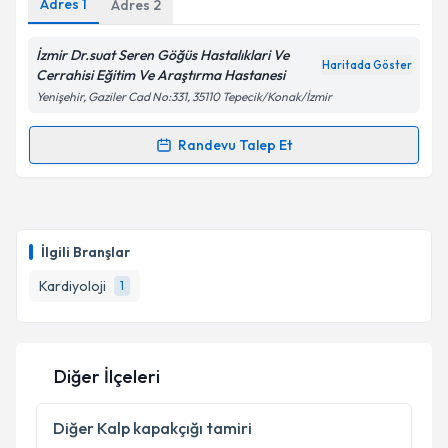
Adres
1
Adres
2
Metni
'ni okudum ve kişisel verilerimin belirtilen
kapsamda işlenmesini kabul ediyorum.
İzmir Dr.suat Seren Göğüs Hastalıklari Ve
Haritada Göster
Cerrahisi Eğitim Ve Araştırma Hastanesi
Takvim Talebini Gönder
Yenişehir, Gaziler Cad No:331, 35110 Tepecik/Konak/İzmir
Randevu Talep Et
Randevu Takvimi Talebi
Prof. Dr. Erdem Özel
için randevu takvimi talebi
oluşturun. Size bu uzmandan randevu almanız için bir
İlgili Branşlar
takvim hazırlandığında e-posta ile bilgilendireceğiz.
Kardiyoloji
1
E-posta Adresiniz
Diğer İlçeleri
Kişisel verilerimin işlenmesine ilişkin
Aydınlatma
Metni
'ni okudum ve kişisel verilerimin belirtilen
Diğer
Kalp kapakçığı tamiri
kapsamda işlenmesini kabul ediyorum.